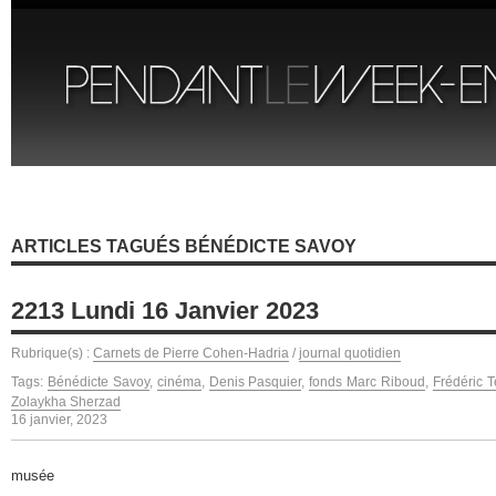
ARTICLES TAGUÉS BÉNÉDICTE SAVOY
2213 Lundi 16 Janvier 2023
Rubrique(s) :
Carnets de Pierre Cohen-Hadria
/
journal quotidien
Tags:
Bénédicte Savoy
,
cinéma
,
Denis Pasquier
,
fonds Marc Riboud
,
Frédéric Te
Zolaykha Sherzad
16 janvier, 2023
musée