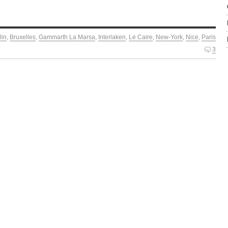
lin
,
Bruxelles
,
Gammarth La Marsa
,
Interlaken
,
Le Caire
,
New-York
,
Nice
,
Paris
3