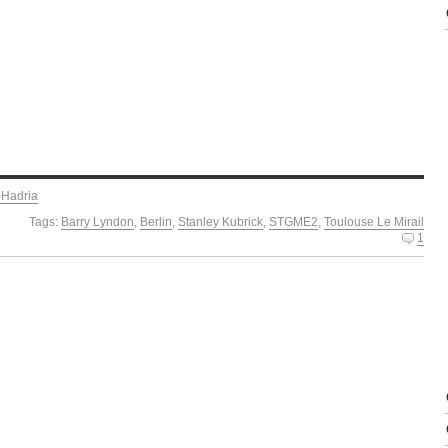
-Hadria
Tags:
Barry Lyndon
,
Berlin
,
Stanley Kubrick
,
STGME2
,
Toulouse Le Mirail
1