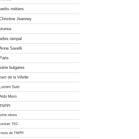
petits métiers
Christine Jeanney
prunus
arbre rampal
Anne Savelli
Paris
série bulgares
parc de la Villette
Lucien Suel
Aldo Moro
TNPPI
série néons
cerisier TEC
roses de TNPPI