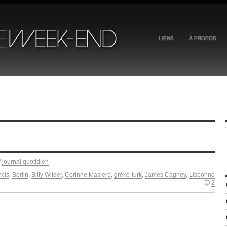
LIENS
À PROPOS
/
journal quotidien
ncis
,
Berlin
,
Billy Wilder
,
Corinne Masiero
,
gréko-turk
,
James Cagney
,
Lisbonne
2