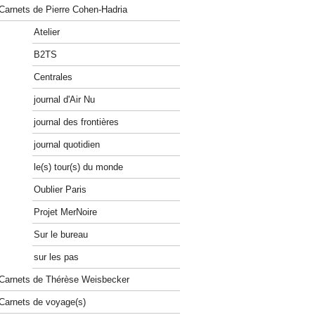
Carnets de Pierre Cohen-Hadria
Atelier
B2TS
Centrales
journal d'Air Nu
journal des frontières
journal quotidien
le(s) tour(s) du monde
Oublier Paris
Projet MerNoire
Sur le bureau
sur les pas
Carnets de Thérèse Weisbecker
Carnets de voyage(s)