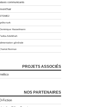
Vases communicants
invent'hair
STGME2
gréko-turk
Dominique Hasselmann
Fariba Adelkhah
alimentation générale
Chantal Akerman
PROJETS ASSOCIÉS
mélico
NOS PARTENAIRES
D-Fiction