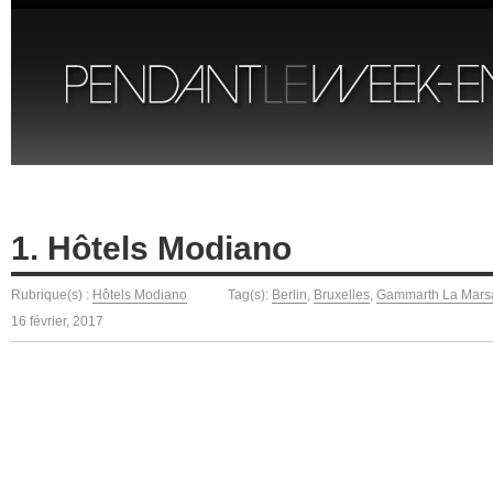
1. Hôtels Modiano
Rubrique(s) :
Hôtels Modiano
Tag(s):
Berlin
,
Bruxelles
,
Gammarth La Mars
16 février, 2017