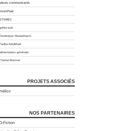
Vases communicants
invent'hair
STGME2
gréko-turk
Dominique Hasselmann
Fariba Adelkhah
alimentation générale
Chantal Akerman
PROJETS ASSOCIÉS
mélico
NOS PARTENAIRES
D-Fiction