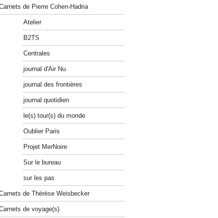
Carnets de Pierre Cohen-Hadria
Atelier
B2TS
Centrales
journal d'Air Nu
journal des frontières
journal quotidien
le(s) tour(s) du monde
Oublier Paris
Projet MerNoire
Sur le bureau
sur les pas
Carnets de Thérèse Weisbecker
Carnets de voyage(s)