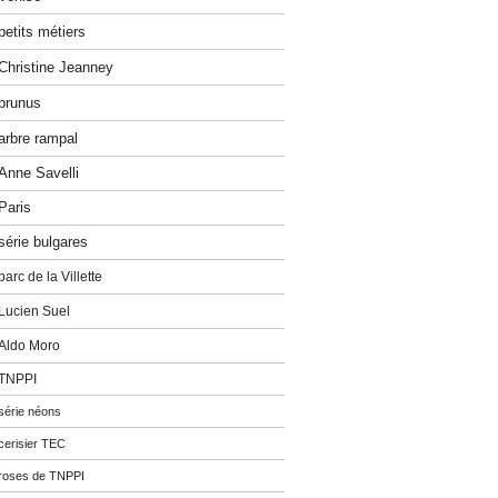
petits métiers
Christine Jeanney
prunus
arbre rampal
Anne Savelli
Paris
série bulgares
parc de la Villette
Lucien Suel
Aldo Moro
TNPPI
série néons
cerisier TEC
roses de TNPPI