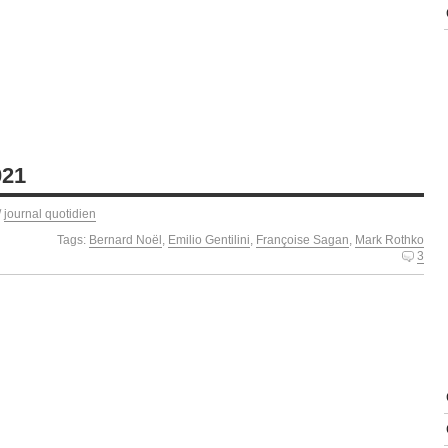
021
/
journal quotidien
Tags:
Bernard Noël
,
Emilio Gentilini
,
Françoise Sagan
,
Mark Rothko
3