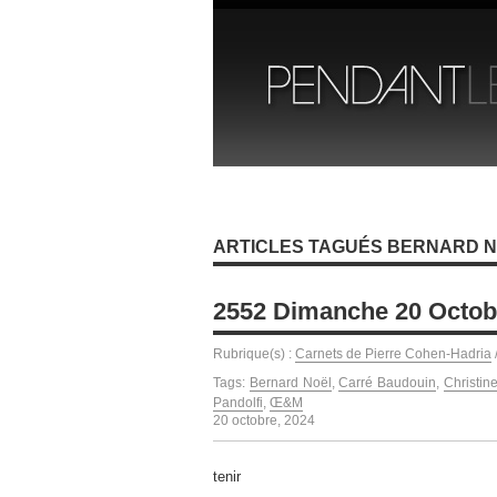
ARTICLES TAGUÉS BERNARD 
2552 Dimanche 20 Octob
Rubrique(s) :
Carnets de Pierre Cohen-Hadria
Tags:
Bernard Noël
,
Carré Baudouin
,
Christin
Pandolfi
,
Œ&M
20 octobre, 2024
tenir