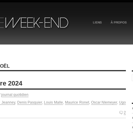
LIENS
À PROPOS
NOËL
re 2024
/
journal quotidien
e Jeanney
,
Denis Pasquier
,
Louis Malle
,
Maurice Ronet
,
Oscar NIemeyer
,
Ugo
2