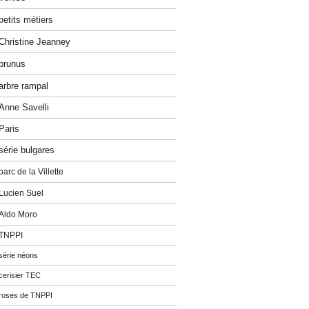
petits métiers
Christine Jeanney
prunus
arbre rampal
Anne Savelli
Paris
série bulgares
parc de la Villette
Lucien Suel
Aldo Moro
TNPPI
série néons
cerisier TEC
roses de TNPPI