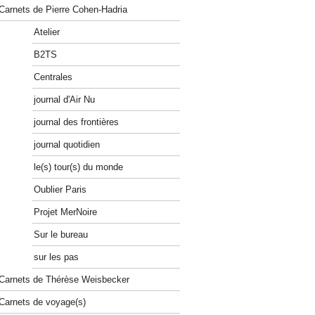
Carnets de Pierre Cohen-Hadria
Atelier
B2TS
Centrales
journal d'Air Nu
journal des frontières
journal quotidien
le(s) tour(s) du monde
Oublier Paris
Projet MerNoire
Sur le bureau
sur les pas
Carnets de Thérèse Weisbecker
Carnets de voyage(s)