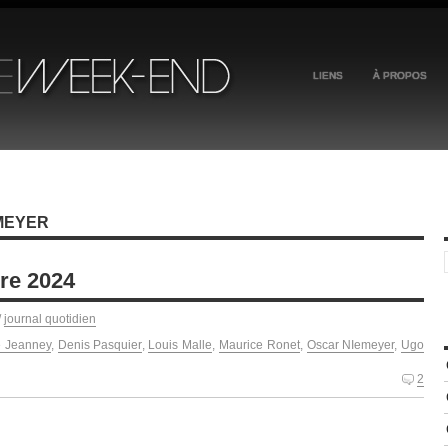
LIENS
À PROPOS
MEYER
re 2024
/
journal quotidien
e Jeanney
,
Denis Pasquier
,
Louis Malle
,
Maurice Ronet
,
Oscar NIemeyer
,
Ugo
2