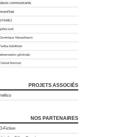
Vases communicants
invent'hair
STGME2
gréko-turk
Dominique Hasselmann
Fariba Adelkhah
alimentation générale
Chantal Akerman
PROJETS ASSOCIÉS
mélico
NOS PARTENAIRES
D-Fiction