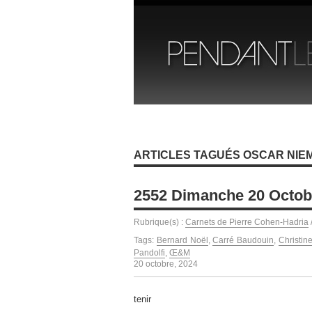
ARTICLES TAGUÉS OSCAR NIE
2552 Dimanche 20 Octob
Rubrique(s) :
Carnets de Pierre Cohen-Hadria
Tags:
Bernard Noël
,
Carré Baudouin
,
Christin
Pandolfi
,
Œ&M
20 octobre, 2024
tenir