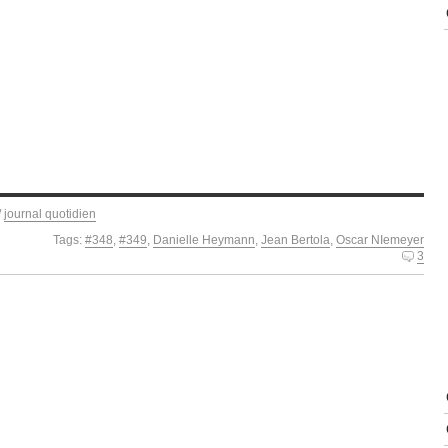
/
journal quotidien
Tags:
#348
,
#349
,
Danielle Heymann
,
Jean Bertola
,
Oscar NIemeyer
3