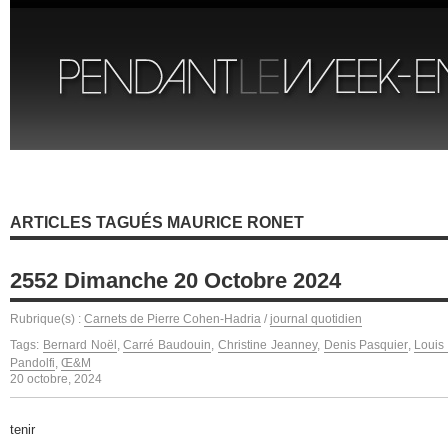
ARTICLES TAGUÉS MAURICE RONET
2552 Dimanche 20 Octobre 2024
Rubrique(s) :
Carnets de Pierre Cohen-Hadria
/
journal quotidien
Tags:
Bernard Noël
,
Carré Baudouin
,
Christine Jeanney
,
Denis Pasquier
,
Louis
Pandolfi
,
Œ&M
20 octobre, 2024
tenir