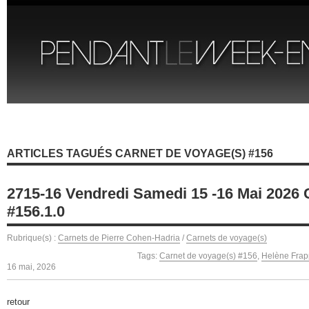
ARTICLES TAGUÉS CARNET DE VOYAGE(S) #156
2715-16 Vendredi Samedi 15 -16 Mai 2026 
#156.1.0
Rubrique(s) :
Carnets de Pierre Cohen-Hadria
/
Carnets de voyage(s)
Tags:
Carnet de voyage(s) #156
,
Helène Frap
16 mai, 2026
retour