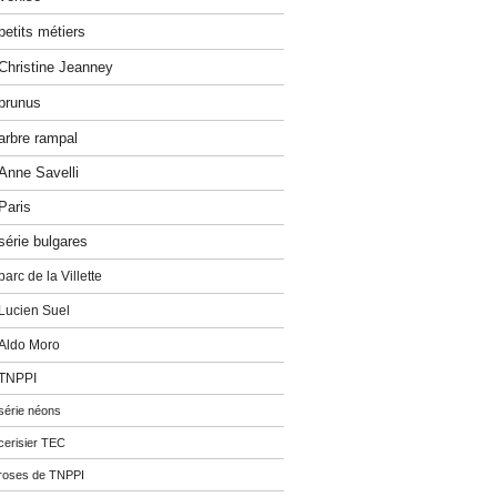
petits métiers
Christine Jeanney
prunus
arbre rampal
Anne Savelli
Paris
série bulgares
parc de la Villette
Lucien Suel
Aldo Moro
TNPPI
série néons
cerisier TEC
roses de TNPPI