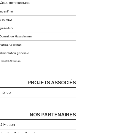
Vases communicants
invent'hair
STGME2
gréko-turk
Dominique Hasselmann
Fariba Adelkhah
alimentation générale
Chantal Akerman
PROJETS ASSOCIÉS
mélico
NOS PARTENAIRES
D-Fiction