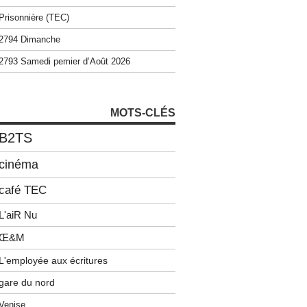
Prisonnière (TEC)
2794 Dimanche
2793 Samedi pemier d’Août 2026
MOTS-CLÉS
B2TS
cinéma
café TEC
L'aiR Nu
Œ&M
L'employée aux écritures
gare du nord
Venise