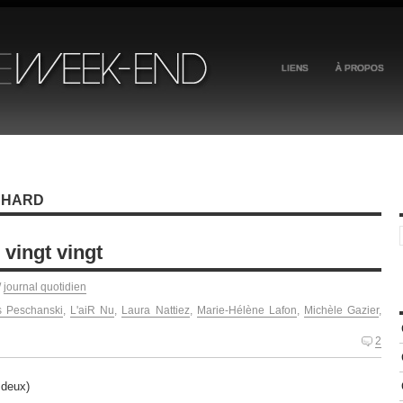
LIENS
À PROPOS
CHARD
vingt vingt
/
journal quotidien
s Peschanski
,
L'aiR Nu
,
Laura Nattiez
,
Marie-Hélène Lafon
,
Michèle Gazier
,
2
 deux)