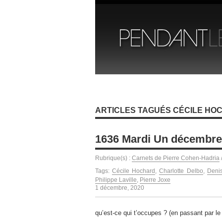
ARTICLES TAGUÉS CÉCILE HO
1636 Mardi Un décembre 
Rubrique(s) :
Carnets de Pierre Cohen-Hadria
Tags:
Cécile Hochard
,
Charlotte Delbo
,
Deni
Philippe Laville
,
Pierre Joxe
1 décembre, 2020
qu’est-ce qui t’occupes ? (en passant par le