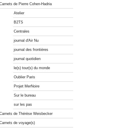
Carnets de Pierre Cohen-Hadria
Atelier
B2TS
Centrales
journal d'Air Nu
journal des frontières
journal quotidien
le(s) tour(s) du monde
Oublier Paris
Projet MerNoire
Sur le bureau
sur les pas
Carnets de Thérèse Weisbecker
Carnets de voyage(s)