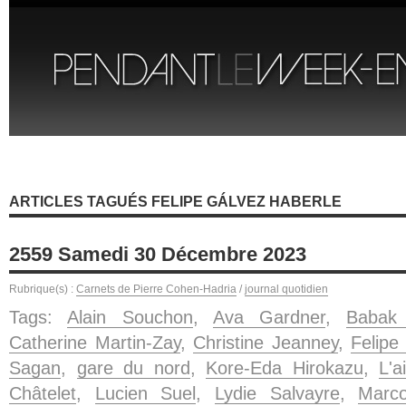
ARTICLES TAGUÉS FELIPE GÁLVEZ HABERLE
2559 Samedi 30 Décembre 2023
Rubrique(s) :
Carnets de Pierre Cohen-Hadria
/
journal quotidien
Tags:
Alain Souchon
,
Ava Gardner
,
Babak 
Catherine Martin-Zay
,
Christine Jeanney
,
Felipe
Sagan
,
gare du nord
,
Kore-Eda Hirokazu
,
L'a
Châtelet
,
Lucien Suel
,
Lydie Salvayre
,
Marco