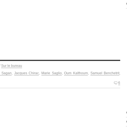
/
Sur le bureau
e Sagan
,
Jacques Chirac
,
Marie Saglio
,
Oum Kalthoum
,
Samuel Benchetrit
,
6