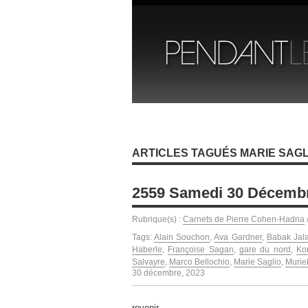
ARTICLES TAGUÉS MARIE SAGL
2559 Samedi 30 Décemb
Rubrique(s) :
Carnets de Pierre Cohen-Hadria
Tags:
Alain Souchon
,
Ava Gardner
,
Babak Jala
Haberle
,
Françoise Sagan
,
gare du nord
,
Ko
Salvayre
,
Marco Bellochio
,
Marie Saglio
,
Murie
30 décembre, 2023
revenir