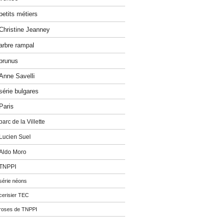
petits métiers
Christine Jeanney
arbre rampal
prunus
Anne Savelli
série bulgares
Paris
parc de la Villette
Lucien Suel
Aldo Moro
TNPPI
série néons
cerisier TEC
roses de TNPPI