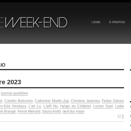
LIENS
À PROPOS
IO
re 2023
/
journal quotidien
li
,
Camillo Bellochio
,
Catherine Martin-Zay
,
Christine Jeanney
,
Felipe Gálvez
re-Eda Hirokazu
,
L'air Lu
,
L'aiR Nu
,
l'ange du Châtelet
,
Lucien Suel
,
Lydie
lle Brangé
,
Pierre Ménard
,
Saura Andô
,
œuf dur mayo
2