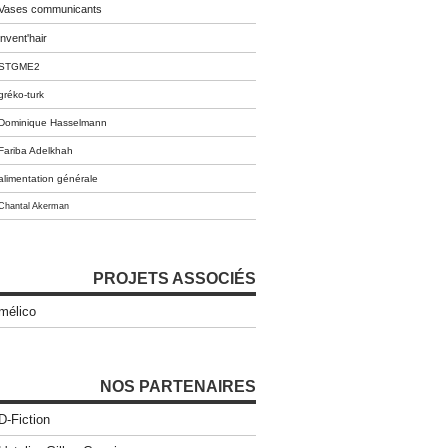
Vases communicants
invent'hair
STGME2
gréko-turk
Dominique Hasselmann
Fariba Adelkhah
alimentation générale
Chantal Akerman
PROJETS ASSOCIÉS
mélico
NOS PARTENAIRES
D-Fiction