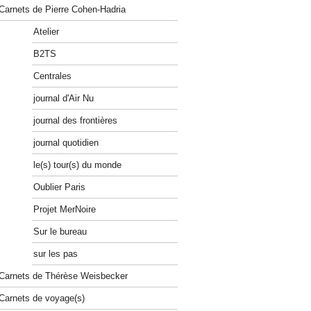
Carnets de Pierre Cohen-Hadria
Atelier
B2TS
Centrales
journal d'Air Nu
journal des frontières
journal quotidien
le(s) tour(s) du monde
Oublier Paris
Projet MerNoire
Sur le bureau
sur les pas
Carnets de Thérèse Weisbecker
Carnets de voyage(s)