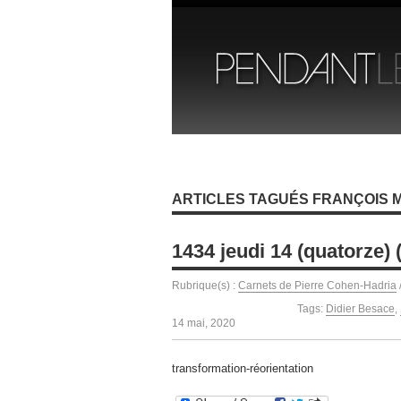
ARTICLES TAGUÉS FRANÇOIS
1434 jeudi 14 (quatorze) 
Rubrique(s) :
Carnets de Pierre Cohen-Hadria
Tags:
Didier Besace
,
14 mai, 2020
transformation-réorientation