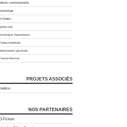
Vases communicants
invent'hair
STGME2
gréko-turk
Dominique Hasselmann
Fariba Adelkhah
alimentation générale
Chantal Akerman
PROJETS ASSOCIÉS
mélico
NOS PARTENAIRES
D-Fiction