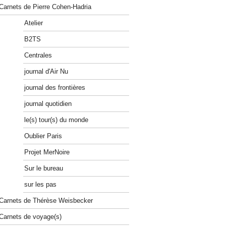
Carnets de Pierre Cohen-Hadria
Atelier
B2TS
Centrales
journal d'Air Nu
journal des frontières
journal quotidien
le(s) tour(s) du monde
Oublier Paris
Projet MerNoire
Sur le bureau
sur les pas
Carnets de Thérèse Weisbecker
Carnets de voyage(s)