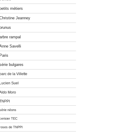
petits métiers
Christine Jeanney
prunus
arbre rampal
Anne Savelli
Paris
série bulgares
parc de la Villette
Lucien Suel
Aldo Moro
TNPPI
série néons
cerisier TEC
roses de TNPPI