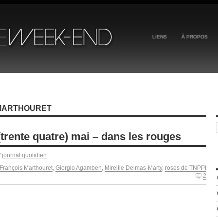
LIENS
À PROPOS
 MARTHOURET
(trente quatre) mai – dans les rouges
/
journal quotidien
François Marthouret
,
Giorgio Agamben
,
Mireille Delmas-Marty
,
roses de TNPPI
2