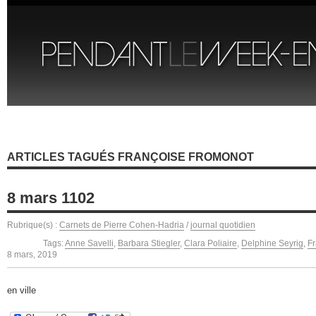
ARTICLES TAGUÉS FRANÇOISE FROMONOT
8 mars 1102
Rubrique(s) :
Carnets de Pierre Cohen-Hadria
/
journal quotidien
Tags:
Anne Savelli
,
Barbara Stiegler
,
Clara Poliaire
,
Delphine Seyrig
,
F
8 mars, 2019
en ville