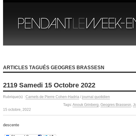
ARTICLES TAGUÉS GEOGRES BRASSESN
2119 Samedi 15 Octobre 2022
Rubrique(s) :
Carnets de Pierre Cohen-Hadria
/
journal quotidien
Tags:
Anouk Grinberg
,
Geogres Brassesn
,
J
15 octobre, 2022
descente