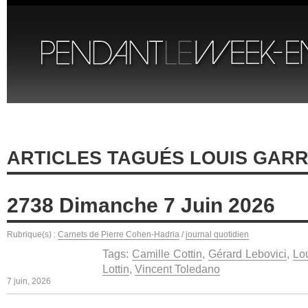
ARTICLES TAGUÉS LOUIS GAR
2738 Dimanche 7 Juin 2026
Rubrique(s) :
Carnets de Pierre Cohen-Hadria
/
journal quotidien
Tags:
Camille Cottin
,
Gérard Lebovici
,
Lou
Lottin
,
Vincent Toledano
7 juin, 2026