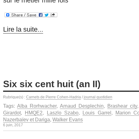
sur le métier mille fois
Lire la suite...
Six six cent huit (an II)
Rubrique(s) :
Carnets de Pierre Cohen-Hadria
/
journal quotidien
Tags:
Alba Rorhwacher
,
Arnaud Desplechin
,
Brashear city
Girardot
,
HMQE2
,
Laszlo Szabo
,
Louis Garrel
,
Marion Cot
Nazerbaïev et Dariga
,
Walker Evans
6 juin, 2017