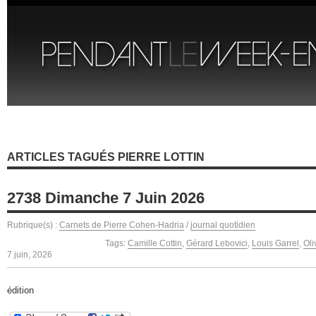
ARTICLES TAGUÉS PIERRE LOTTIN
2738 Dimanche 7 Juin 2026
Rubrique(s) :
Carnets de Pierre Cohen-Hadria
/
journal quotidien
Tags:
Camille Cottin
,
Gérard Lebovici
,
Louis Garrel
,
Oli
7 juin, 2026
édition