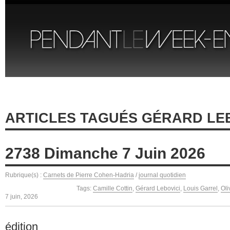
ARTICLES TAGUÉS GÉRARD LE
2738 Dimanche 7 Juin 2026
Rubrique(s) :
Carnets de Pierre Cohen-Hadria
/
journal quotidien
Tags:
Camille Cottin
,
Gérard Lebovici
,
Louis Garrel
,
Oli
7 juin, 2026
édition