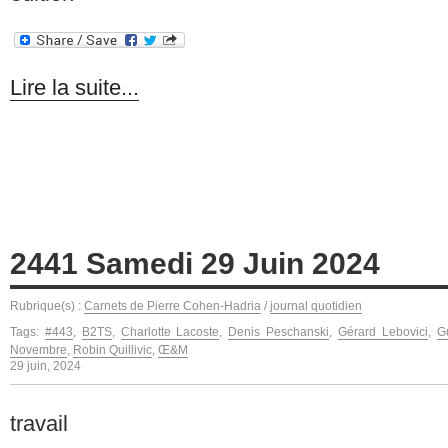
Lire la suite...
2441 Samedi 29 Juin 2024
Rubrique(s) :
Carnets de Pierre Cohen-Hadria
/
journal quotidien
Tags:
#443
,
B2TS
,
Charlotte Lacoste
,
Denis Peschanski
,
Gérard Lebovici
,
G
Novembre
,
Robin Quillivic
,
Œ&M
29 juin, 2024
travail