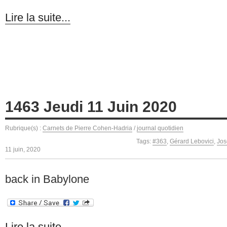
Lire la suite...
1463 Jeudi 11 Juin 2020
Rubrique(s) :
Carnets de Pierre Cohen-Hadria
/
journal quotidien
Tags:
#363
,
Gérard Lebovici
,
Jos
11 juin, 2020
back in Babylone
Lire la suite...