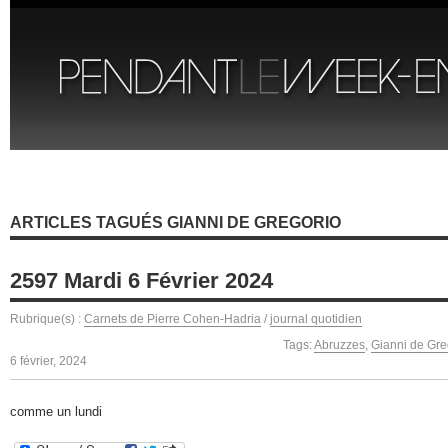
ARTICLES TAGUÉS GIANNI DE GREGORIO
2597 Mardi 6 Février 2024
Rubrique(s) :
Carnets de Pierre Cohen-Hadria
/
journal quotidien
Tags:
Abruzzes
,
Gianni de Gre
6 février, 2024
comme un lundi