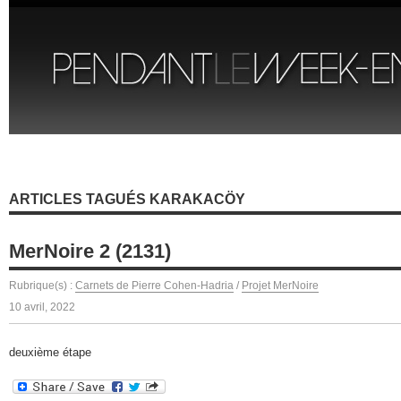
ARTICLES TAGUÉS KARAKACÖY
MerNoire 2 (2131)
Rubrique(s) :
Carnets de Pierre Cohen-Hadria
/
Projet MerNoire
10 avril, 2022
deuxième étape