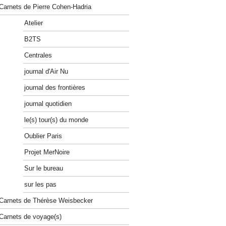
Carnets de Pierre Cohen-Hadria
Atelier
B2TS
Centrales
journal d'Air Nu
journal des frontières
journal quotidien
le(s) tour(s) du monde
Oublier Paris
Projet MerNoire
Sur le bureau
sur les pas
Carnets de Thérèse Weisbecker
Carnets de voyage(s)