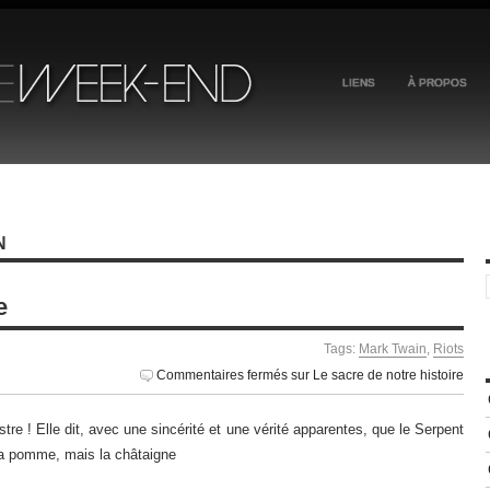
LIENS
À PROPOS
N
e
Tags:
Mark Twain
,
Riots
Commentaires fermés
sur Le sacre de notre histoire
tre ! Elle dit, avec une sincérité et une vérité apparentes, que le Serpent
s la pomme, mais la châtaigne