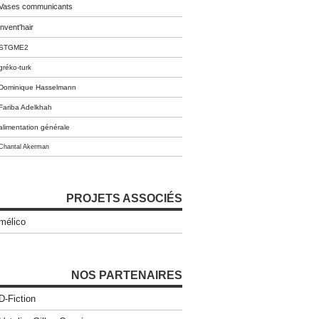
Vases communicants
invent'hair
STGME2
gréko-turk
Dominique Hasselmann
Fariba Adelkhah
alimentation générale
Chantal Akerman
PROJETS ASSOCIÉS
mélico
NOS PARTENAIRES
D-Fiction