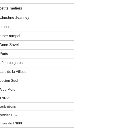
petits métiers
Christine Jeanney
prunus
arbre rampal
Anne Savelli
Paris
série bulgares
parc de la Villette
Lucien Suel
Aldo Moro
TNPPI
série néons
cerisier TEC
roses de TNPPI