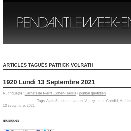
ARTICLES TAGUÉS PATRICK VOLRATH
1920 Lundi 13 Septembre 2021
Rubrique(s) :
Carnets de Pierre Cohen-Hadria
/
journal quotidien
Tags:
Alain Souchon
,
Laurent Voulzy
,
Louis Chédid
,
Mathie
13 septembre, 2021
musiques