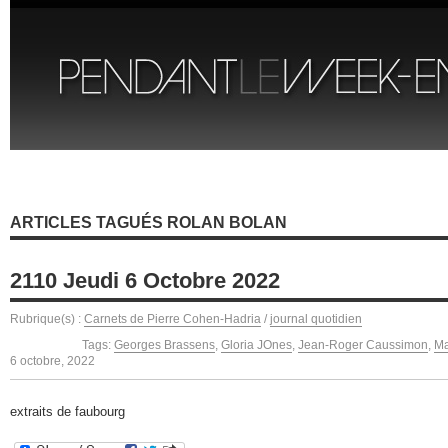
ARTICLES TAGUÉS ROLAN BOLAN
2110 Jeudi 6 Octobre 2022
Rubrique(s) :
Carnets de Pierre Cohen-Hadria
/
journal quotidien
Tags:
Georges Brassens
,
Gloria JOnes
,
Jean-Roger Caussimon
,
Ma
6 octobre, 2022
extraits de faubourg