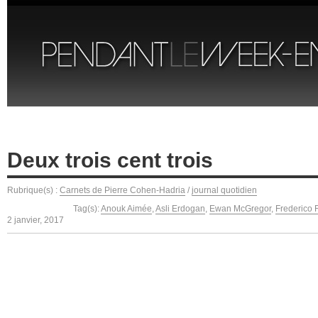
Deux trois cent trois
Rubrique(s) :
Carnets de Pierre Cohen-Hadria
/
journal quotidien
Tag(s):
Anouk Aimée
,
Asli Erdogan
,
Ewan McGregor
,
Frederico F
2 janvier, 2017