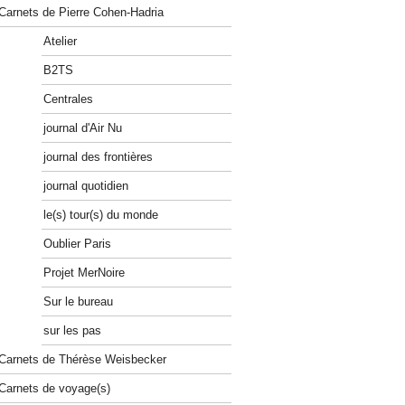
Carnets de Pierre Cohen-Hadria
Atelier
B2TS
Centrales
journal d'Air Nu
journal des frontières
journal quotidien
le(s) tour(s) du monde
Oublier Paris
Projet MerNoire
Sur le bureau
sur les pas
Carnets de Thérèse Weisbecker
Carnets de voyage(s)