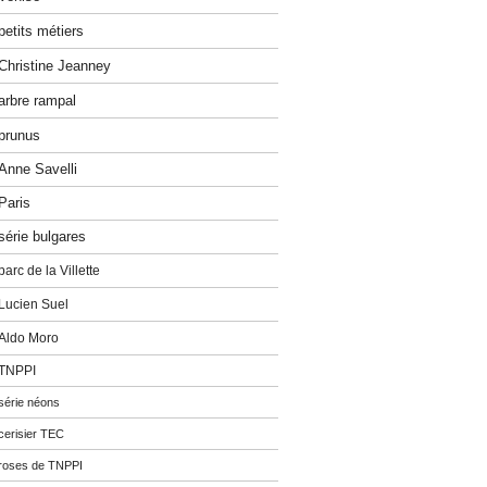
petits métiers
Christine Jeanney
arbre rampal
prunus
Anne Savelli
Paris
série bulgares
parc de la Villette
Lucien Suel
Aldo Moro
TNPPI
série néons
cerisier TEC
roses de TNPPI