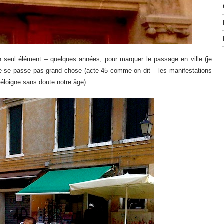
n seul élément – quelques années, pour marquer le passage en ville (je
 ne se passe pas grand chose (acte 45 comme on dit – les manifestations
éloigne sans doute notre âge)