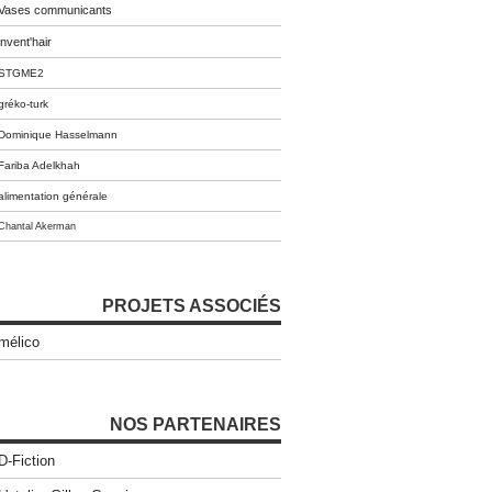
Vases communicants
invent'hair
STGME2
gréko-turk
Dominique Hasselmann
Fariba Adelkhah
alimentation générale
Chantal Akerman
PROJETS ASSOCIÉS
mélico
NOS PARTENAIRES
D-Fiction