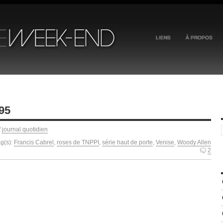
LIENS
À PROPOS
95
/
journal quotidien
g(s):
Francis Cabrel
,
roses de TNPPI
,
série haut de porte
,
Venise
,
Woody Allen
2