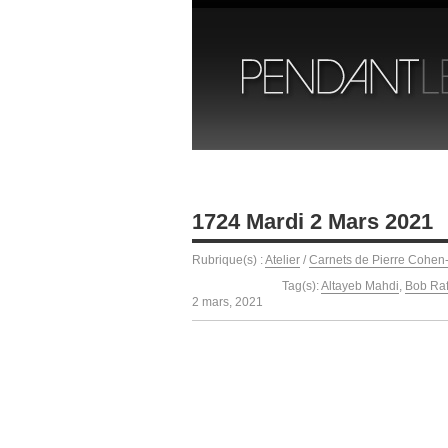
1724 Mardi 2 Mars 2021
Rubrique(s) :
Atelier
/
Carnets de Pierre Cohen
Tag(s):
Altayeb Mahdi
,
Bob Ra
2 mars, 2021