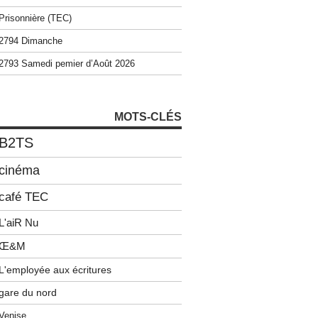
Prisonnière (TEC)
2794 Dimanche
2793 Samedi pemier d’Août 2026
MOTS-CLÉS
B2TS
cinéma
café TEC
L'aiR Nu
Œ&M
L'employée aux écritures
gare du nord
Venise