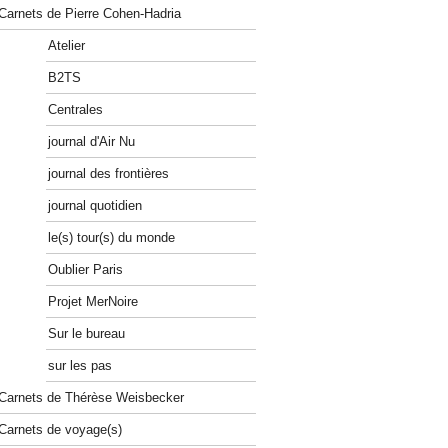
Carnets de Pierre Cohen-Hadria
Atelier
B2TS
Centrales
journal d'Air Nu
journal des frontières
journal quotidien
le(s) tour(s) du monde
Oublier Paris
Projet MerNoire
Sur le bureau
sur les pas
Carnets de Thérèse Weisbecker
Carnets de voyage(s)