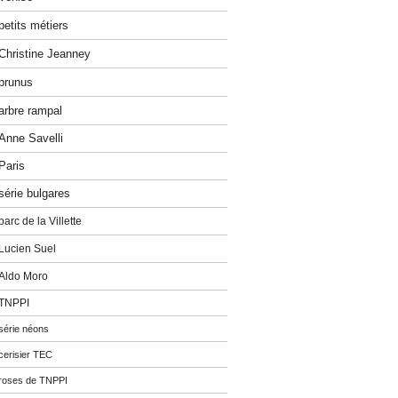
petits métiers
Christine Jeanney
prunus
arbre rampal
Anne Savelli
Paris
série bulgares
parc de la Villette
Lucien Suel
Aldo Moro
TNPPI
série néons
cerisier TEC
roses de TNPPI