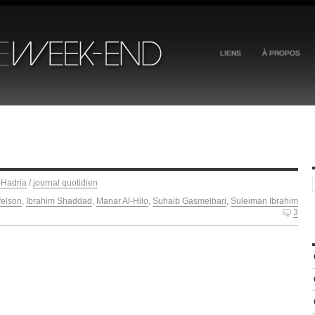
LIENS
À PROPOS
-Hadria
/
journal quotidien
felson
,
Ibrahim Shaddad
,
Manar Al-Hilo
,
Suhaib Gasmelbari
,
Suleiman Ibrahim
3