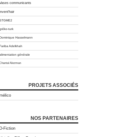
Vases communicants
invent'hair
STGME2
gréko-turk
Dominique Hasselmann
Fariba Adelkhah
alimentation générale
Chantal Akerman
PROJETS ASSOCIÉS
mélico
NOS PARTENAIRES
D-Fiction