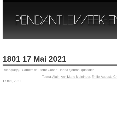
1801 17 Mai 2021
Rubrique(s) :
Carnets de Pierre Cohen-Hadria
/
journal quotidien
Tag(s):
Alain
,
Ann'Marie Meininger
,
Emile-Auguste Ch
17 mai, 2021