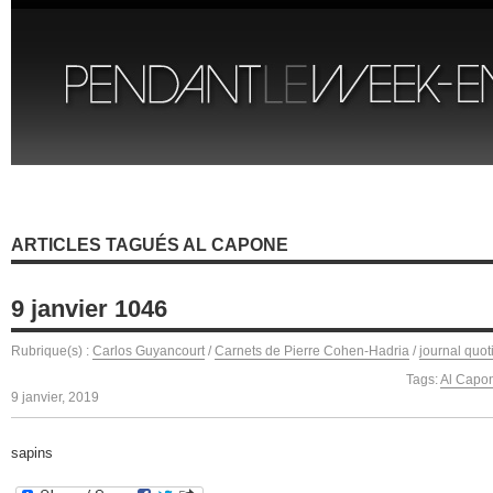
ARTICLES TAGUÉS AL CAPONE
9 janvier 1046
Rubrique(s) :
Carlos Guyancourt
/
Carnets de Pierre Cohen-Hadria
/
journal quot
Tags:
Al Capo
9 janvier, 2019
sapins