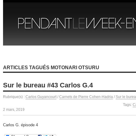
ARTICLES TAGUÉS MOTONARI OTSURU
Sur le bureau #43 Carlos G.4
Rubrique(s) :
Carlos Guyancourt
/
Carnets de Pierre Cohen-Hadria
/
Sur le bure
Tags:
C
2 mars, 2019
Carlos G. épisode 4