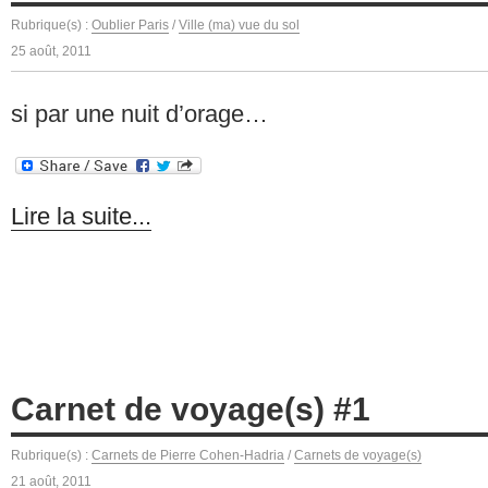
Rubrique(s) :
Oublier Paris
/
Ville (ma) vue du sol
25 août, 2011
si par une nuit d’orage…
Lire la suite...
Carnet de voyage(s) #1
Rubrique(s) :
Carnets de Pierre Cohen-Hadria
/
Carnets de voyage(s)
21 août, 2011