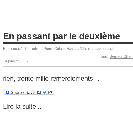
En passant par le deuxième
Rubrique(s) :
Carnets de Pierre Cohen-Hadria
/
Ville (ma) vue du sol
Tags:
Bernard Cha
14 janvier, 2012
rien, trente mille remerciements…
Lire la suite...