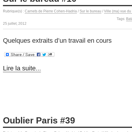
Rubrique(s) :
Carnets de Pierre Cohen-Hadria
/
Sur le bureau
/
Ville (ma) vue du
Tags:
Bat
25 juillet, 2012
Quelques extraits d’un travail en cours
Lire la suite...
Oublier Paris #39