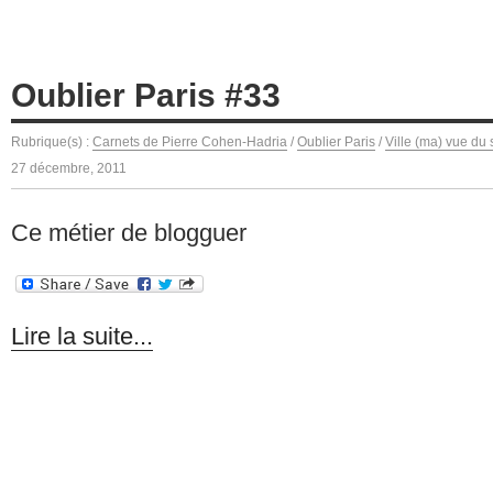
Oublier Paris #33
Rubrique(s) :
Carnets de Pierre Cohen-Hadria
/
Oublier Paris
/
Ville (ma) vue du 
27 décembre, 2011
Ce métier de blogguer
Lire la suite...