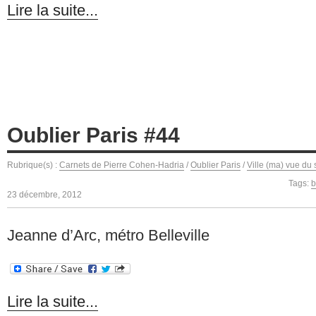
Lire la suite...
Oublier Paris #44
Rubrique(s) :
Carnets de Pierre Cohen-Hadria
/
Oublier Paris
/
Ville (ma) vue du 
Tags:
b
23 décembre, 2012
Jeanne d’Arc, métro Belleville
Lire la suite...