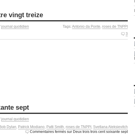
re vingt treize
/
journal quotidien
Tags:
Antonio da Ponte
,
roses de TNPPI
3
xante sept
/
journal quotidien
Bob Dylan
,
Patrick Modiano
,
Patti Smith
,
roses de TNPPI
,
Svetlana Aleksievitch
Commentaires fermés
sur Deux trois trois cent soixante sept