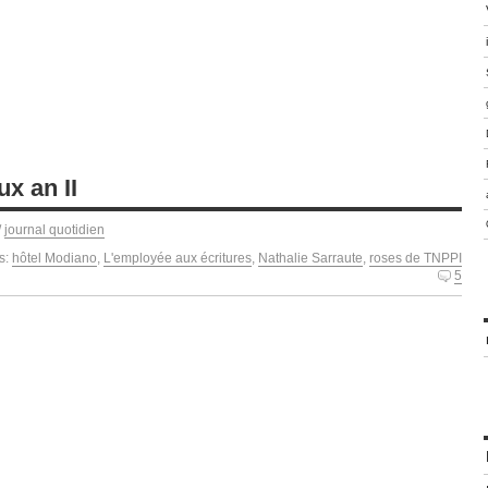
x an II
/
journal quotidien
s:
hôtel Modiano
,
L'employée aux écritures
,
Nathalie Sarraute
,
roses de TNPPI
5