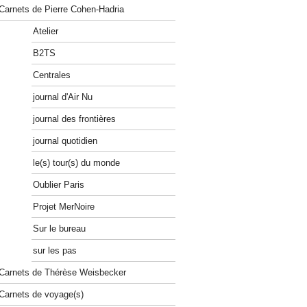
Carnets de Pierre Cohen-Hadria
Atelier
B2TS
Centrales
journal d'Air Nu
journal des frontières
journal quotidien
le(s) tour(s) du monde
Oublier Paris
Projet MerNoire
Sur le bureau
sur les pas
Carnets de Thérèse Weisbecker
Carnets de voyage(s)