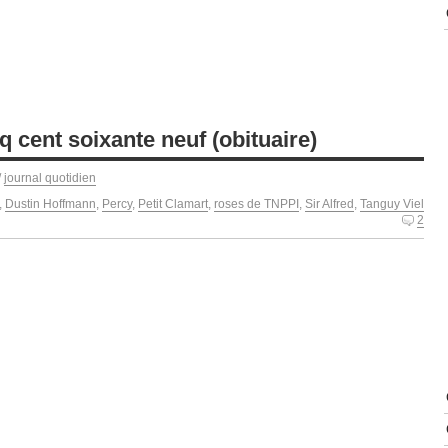
nq cent soixante neuf (obituaire)
/
journal quotidien
,
Dustin Hoffmann
,
Percy
,
Petit Clamart
,
roses de TNPPI
,
Sir Alfred
,
Tanguy Viel
2