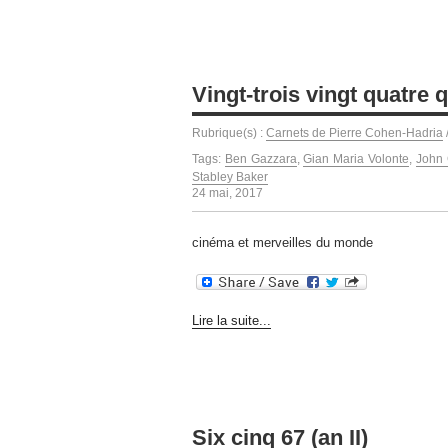
Vingt-trois vingt quatre 
Rubrique(s) :
Carnets de Pierre Cohen-Hadria
Tags:
Ben Gazzara
,
Gian Maria Volonte
,
John 
Stabley Baker
24 mai, 2017
cinéma et merveilles du monde
Lire la suite...
Six cinq 67 (an II)