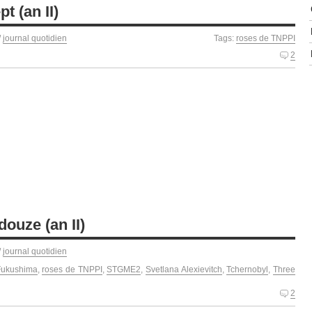
t (an II)
/
journal quotidien
Tags:
roses de TNPPI
2
douze (an II)
/
journal quotidien
Fukushima
,
roses de TNPPI
,
STGME2
,
Svetlana Alexievitch
,
Tchernobyl
,
Three
2