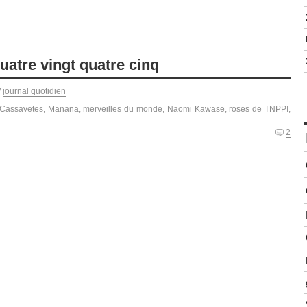
quatre vingt quatre cinq
/
journal quotidien
Cassavetes
,
Manana
,
merveilles du monde
,
Naomi Kawase
,
roses de TNPPI
,
2