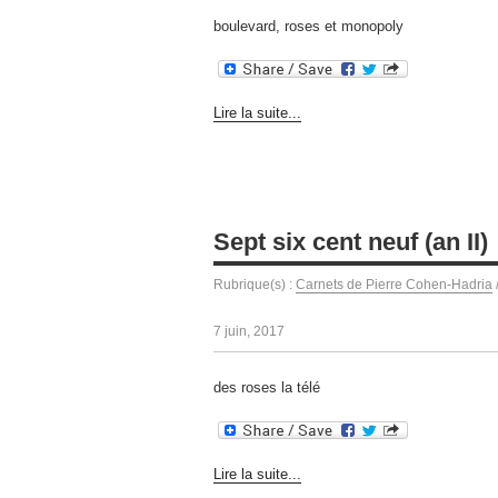
boulevard, roses et monopoly
Lire la suite...
Sept six cent neuf (an II)
Rubrique(s) :
Carnets de Pierre Cohen-Hadria
7 juin, 2017
des roses la télé
Lire la suite...