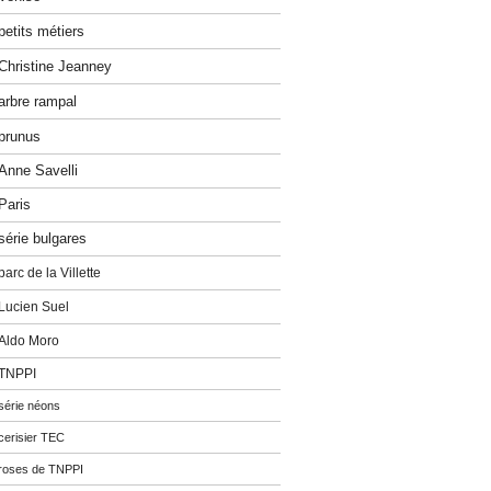
petits métiers
Christine Jeanney
arbre rampal
prunus
Anne Savelli
Paris
série bulgares
parc de la Villette
Lucien Suel
Aldo Moro
TNPPI
série néons
cerisier TEC
roses de TNPPI