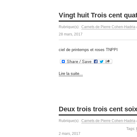
Vingt huit Trois cent quat
Rubrique(s) :
Carnets de Pierre Cohen-Hadria
28 mars, 2017
ciel de printemps et roses TNPPI
Lire la suite...
Deux trois trois cent soi
Rubrique(s) :
Carnets de Pierre Cohen-Hadria
Tags:
2 mars, 2017