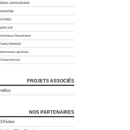
Vases communicants
invent'hair
STGME2
gréko-turk
Dominique Hasselmann
Fariba Adelkhah
alimentation générale
Chantal Akerman
PROJETS ASSOCIÉS
mélico
NOS PARTENAIRES
D-Fiction