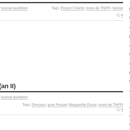
/
journal quotidien
Tags:
Pinçon Charlot
,
roses de TNPPI
,
Venise
4
an II)
/
journal quotidien
Tags:
Dénoyez
,
grue Fessart
,
Marguerite Duras
,
roses de TNPPI
4