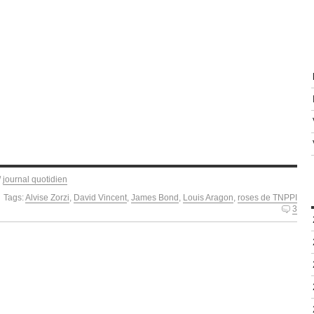
/
journal quotidien
Tags:
Alvise Zorzi
,
David Vincent
,
James Bond
,
Louis Aragon
,
roses de TNPPI
3