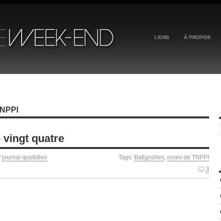
LIENS
À PROPOS
NPPI
 vingt quatre
/
journal quotidien
Tags:
Batignolles
,
roses de TNPPI
3