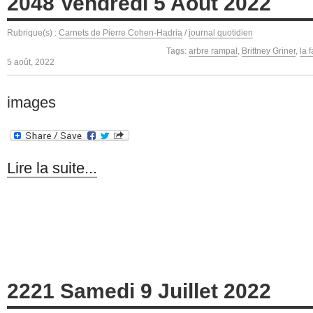
2048 Vendredi 5 Août 2022
Rubrique(s) :
Carnets de Pierre Cohen-Hadria
/
journal quotidien
Tags:
arbre rampal
,
Brittney Griner
,
la 
5 août, 2022
images
Lire la suite...
2221 Samedi 9 Juillet 2022