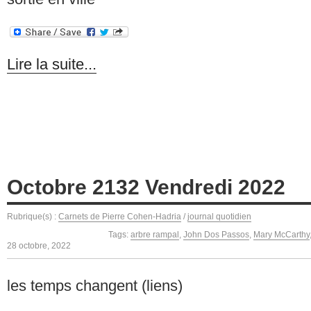
Lire la suite...
Octobre 2132 Vendredi 2022
Rubrique(s) :
Carnets de Pierre Cohen-Hadria
/
journal quotidien
Tags:
arbre rampal
,
John Dos Passos
,
Mary McCarthy
28 octobre, 2022
les temps changent (liens)