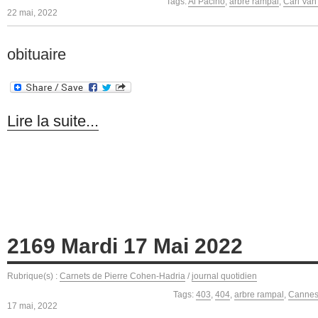
Tags:
Al Pacino
,
arbre rampal
,
Carl Van
22 mai, 2022
obituaire
Lire la suite...
2169 Mardi 17 Mai 2022
Rubrique(s) :
Carnets de Pierre Cohen-Hadria
/
journal quotidien
Tags:
403
,
404
,
arbre rampal
,
Cannes
17 mai, 2022