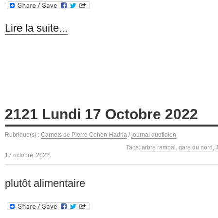
Lire la suite...
2121 Lundi 17 Octobre 2022
Rubrique(s) :
Carnets de Pierre Cohen-Hadria
/
journal quotidien
Tags:
arbre rampal
,
gare du nord
,
17 octobre, 2022
plutôt alimentaire