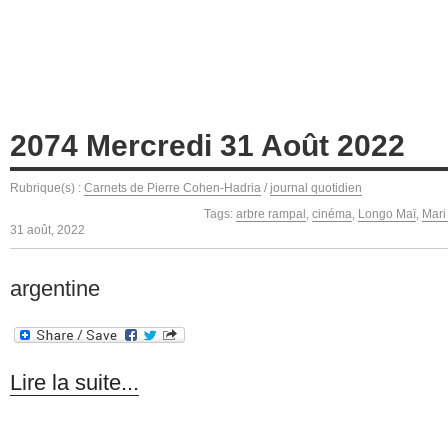
2074 Mercredi 31 Août 2022
Rubrique(s) :
Carnets de Pierre Cohen-Hadria
/
journal quotidien
Tags:
arbre rampal
,
cinéma
,
Longo Maï
,
Mari
31 août, 2022
argentine
Lire la suite...