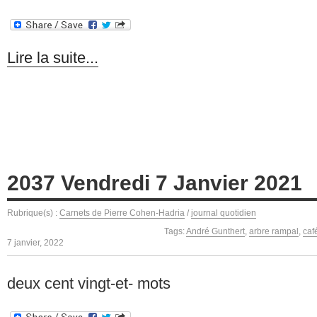
Lire la suite...
2037 Vendredi 7 Janvier 2021
Rubrique(s) :
Carnets de Pierre Cohen-Hadria
/
journal quotidien
Tags:
André Gunthert
,
arbre rampal
,
caf
7 janvier, 2022
deux cent vingt-et- mots