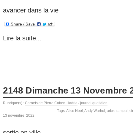
avancer dans la vie
Lire la suite...
2148 Dimanche 13 Novembre 
Rubrique(s) :
Carnets de Pierre Cohen-Hadria
/
journal quotidien
Tags:
Alice Neel
,
Andy Warhol
,
arbre rampal
,
c
13 novembre, 2022
sortie en ville