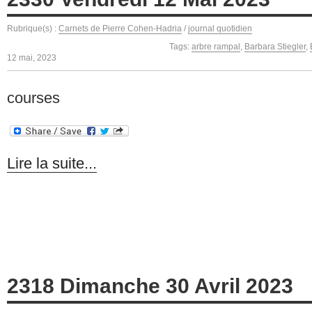
Rubrique(s) :
Carnets de Pierre Cohen-Hadria
/
journal quotidien
Tags:
arbre rampal
,
Barbara Stiegler
,
12 mai, 2023
courses
Lire la suite...
2318 Dimanche 30 Avril 2023