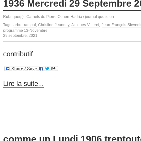
1936 Mercredi 29 Septembre 2
Rubrique(s) :
Carnets de Pierre Cohen-Hadria
/
journal quotidien
Tags:
arbre rampal
,
Christine Jeanney
,
Jacques Villeret
,
Jean-François Steveni
programme 13-Novembre
29 septembre, 2021
contributif
Lire la suite...
comme un Lundi 1906 trentoute 