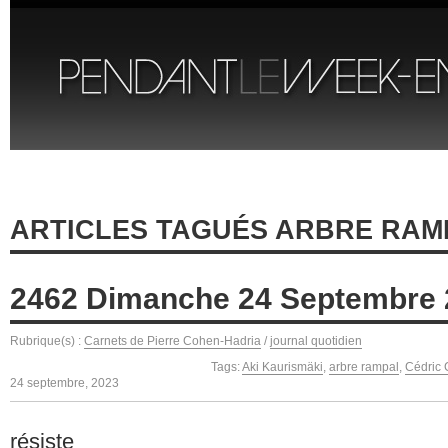
ARTICLES TAGUÉS ARBRE RAM
2462 Dimanche 24 Septembre 
Rubrique(s) :
Carnets de Pierre Cohen-Hadria
/
journal quotidien
Tags:
Aki Kaurismäki
,
arbre rampal
,
Cédric 
24 septembre, 2023
résiste