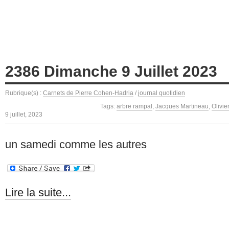
2386 Dimanche 9 Juillet 2023
Rubrique(s) :
Carnets de Pierre Cohen-Hadria
/
journal quotidien
Tags:
arbre rampal
,
Jacques Martineau
,
Olivie
9 juillet, 2023
un samedi comme les autres
Lire la suite...