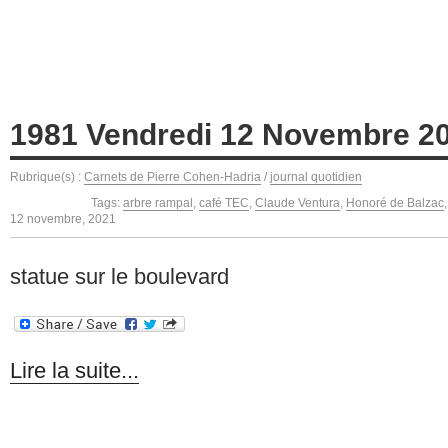
1981 Vendredi 12 Novembre 2
Rubrique(s) :
Carnets de Pierre Cohen-Hadria
/
journal quotidien
Tags:
arbre rampal
,
café TEC
,
Claude Ventura
,
Honoré de Balzac
12 novembre, 2021
statue sur le boulevard
Lire la suite...