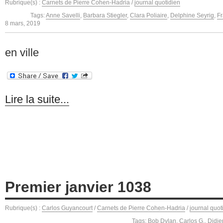
Rubrique(s) :
Carnets de Pierre Cohen-Hadria
/
journal quotidien
Tags:
Anne Savelli
,
Barbara Stiegler
,
Clara Poliaire
,
Delphine Seyrig
,
F
8 mars, 2019
en ville
Lire la suite...
Premier janvier 1038
Rubrique(s) :
Carlos Guyancourt
/
Carnets de Pierre Cohen-Hadria
/
journal quot
Tags:
Bob Dylan
,
Carlos G.
,
Didier