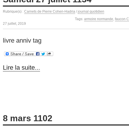
Rubrique(s) :
Carnets de Pierre Cohen-Hadria
/
journal quotidien
Tags:
armoire normande
,
faucon C
27 juillet, 2019
livre anniv tag
Lire la suite...
8 mars 1102