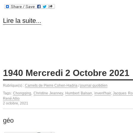
Lire la suite...
1940 Mercredi 2 Octobre 2021
Rubrique(s) :
Carnets de Pierre Cohen-Hadria
/
journal quotidien
Tags:
Chongqing
,
Christine Jeanney
,
Humbert Balsan
,
invent'hair
,
Jacques Roz
René Allio
2 octobre, 2021
géo