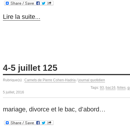
Lire la suite...
4-5 juillet 125
Rubrique(s) :
Carnets de Pierre Cohen-Hadria
/
journal quotidien
Tags:
93
,
bac16
,
folies
,
g
5 juillet, 2016
mariage, divorce et le bac, d’abord…