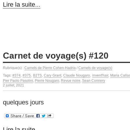
Lire la suite...
Carnet de voyage(s) #120
Rubrique(s) :
Carnets de Pierre Cohen-Hadria
/
Carnets de voyage(s)
Tags:
#374
,
#375
,
B2TS
,
Cary Grant
,
Claude Nougaro
,
invent'hair
,
Maria Calla
Pier Paolo Pasolini
,
Pierre Nougaro
,
Revue noire
,
Sean Connery
2 juillet, 2021
quelques jours
Lire la suite...