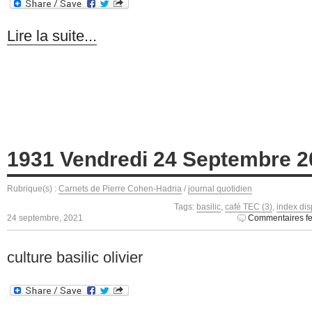
Lire la suite...
1931 Vendredi 24 Septembre 2
Rubrique(s) :
Carnets de Pierre Cohen-Hadria
/
journal quotidien
Tags:
basilic
,
café TEC (3)
,
index dis
24 septembre, 2021
Commentaires f
culture basilic olivier