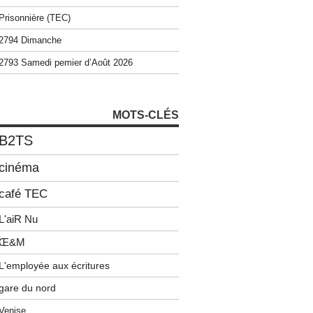
Prisonnière (TEC)
2794 Dimanche
2793 Samedi pemier d’Août 2026
MOTS-CLÉS
B2TS
cinéma
café TEC
L'aiR Nu
Œ&M
L'employée aux écritures
gare du nord
Venise