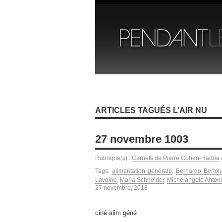
ARTICLES TAGUÉS L’AIR NU
27 novembre 1003
Rubrique(s) :
Carnets de Pierre Cohen-Hadria
Tags:
alimentation générale
,
Bernardo Bertolu
Lavoine
,
Maria Schneider
,
Michelangelo Antoni
27 novembre, 2018
ciné alim géné