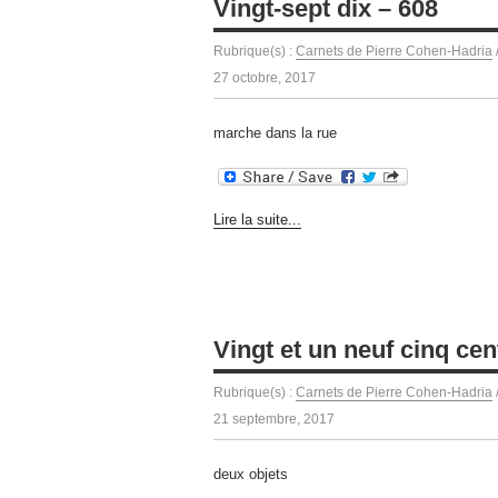
Vingt-sept dix – 608
Rubrique(s) :
Carnets de Pierre Cohen-Hadria
27 octobre, 2017
marche dans la rue
Lire la suite...
Vingt et un neuf cinq cen
Rubrique(s) :
Carnets de Pierre Cohen-Hadria
21 septembre, 2017
deux objets