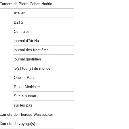
Carnets de Pierre Cohen-Hadria
Atelier
B2TS
Centrales
journal d'Air Nu
journal des frontières
journal quotidien
le(s) tour(s) du monde
Oublier Paris
Projet MerNoire
Sur le bureau
sur les pas
Carnets de Thérèse Weisbecker
Carnets de voyage(s)