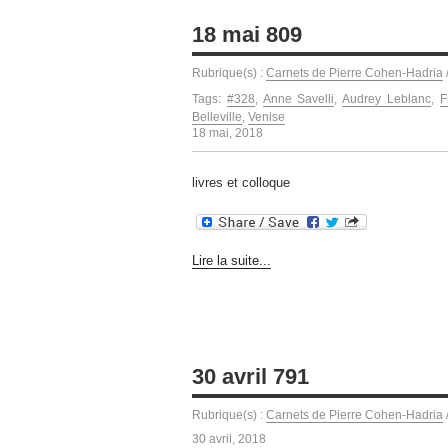
18 mai 809
Rubrique(s) :
Carnets de Pierre Cohen-Hadria
Tags:
#328
,
Anne Savelli
,
Audrey Leblanc
,
F
Belleville
,
Venise
18 mai, 2018
livres et colloque
Lire la suite...
30 avril 791
Rubrique(s) :
Carnets de Pierre Cohen-Hadria
30 avril, 2018