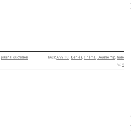
/
journal quotidien
Tags:
Ann Hui
,
Benjès
,
cinéma
,
Deanie Yip
,
haie
4