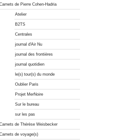
Carnets de Pierre Cohen-Hadria
Atelier
B2TS
Centrales
journal d'Air Nu
journal des frontières
journal quotidien
le(s) tour(s) du monde
Oublier Paris
Projet MerNoire
Sur le bureau
sur les pas
Carnets de Thérèse Weisbecker
Carnets de voyage(s)