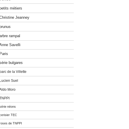
petits métiers
Christine Jeanney
prunus
arbre rampal
Anne Savelli
Paris
série bulgares
parc de la Villette
Lucien Suel
Aldo Moro
TNPPI
série néons
cerisier TEC
roses de TNPPI