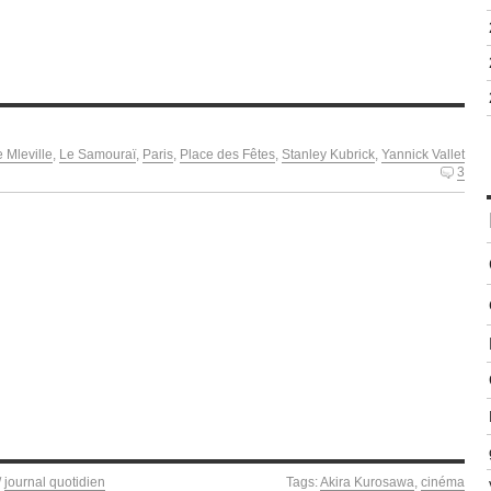
 Mleville
,
Le Samouraï
,
Paris
,
Place des Fêtes
,
Stanley Kubrick
,
Yannick Vallet
3
/
journal quotidien
Tags:
Akira Kurosawa
,
cinéma