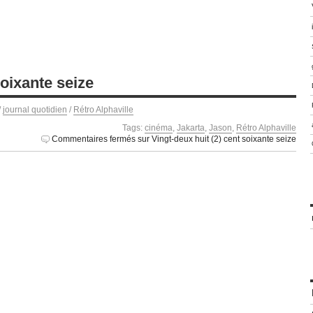
soixante seize
/
journal quotidien
/
Rétro Alphaville
Tags:
cinéma
,
Jakarta
,
Jason
,
Rétro Alphaville
Commentaires fermés
sur Vingt-deux huit (2) cent soixante seize