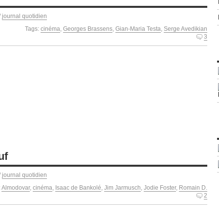
/
journal quotidien
Tags:
cinéma
,
Georges Brassens
,
Gian-Maria Testa
,
Serge Avedikian
3
uf
/
journal quotidien
:
Almodovar
,
cinéma
,
Isaac de Bankolé
,
Jim Jarmusch
,
Jodie Foster
,
Romain D.
2