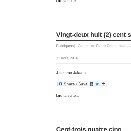
Lire la suite...
Vingt-deux huit (2) cent 
Rubrique(s) :
Carnets de Pierre Cohen-Hadria
22 août, 2016
J comme Jakarta
Lire la suite...
Cent-trois quatre cinq