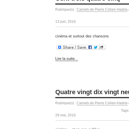
Rubrique(s) :
Carnets de Pierre Cohen-Hadria
13 juin, 2016
cinéma et surtout des chansons
Lire la suite...
Quatre vingt dix vingt ne
Rubrique(s) :
Carnets de Pierre Cohen-Hadria
Tags
29 mai, 2016