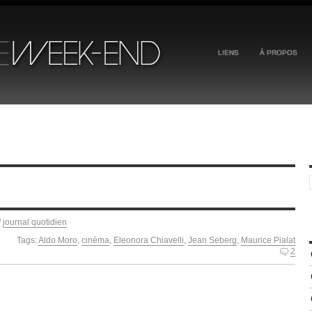
LIENS
À PROPOS
/
journal quotidien
Tags:
Aldo Moro
,
cinéma
,
Eleonora Chiavelli
,
Jean Seberg
,
Maurice Pialat
2