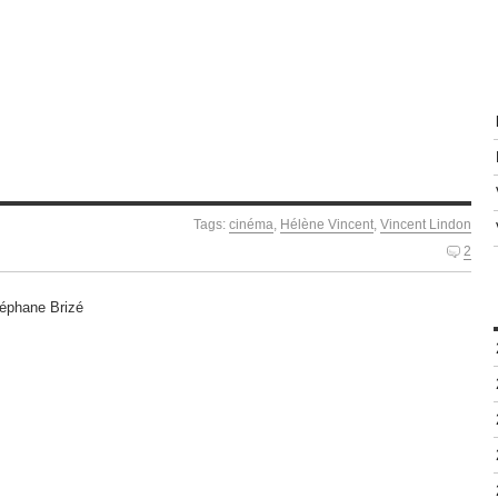
Tags:
cinéma
,
Hélène Vincent
,
Vincent Lindon
2
téphane Brizé