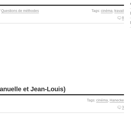
/
Questions de méthodes
Tags:
cinéma
,
travail
8
nuelle et Jean-Louis)
Tags:
cinéma
,
Hanecke
3