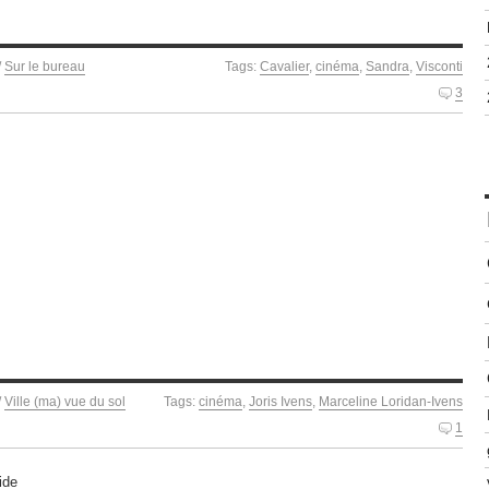
/
Sur le bureau
Tags:
Cavalier
,
cinéma
,
Sandra
,
Visconti
3
/
Ville (ma) vue du sol
Tags:
cinéma
,
Joris Ivens
,
Marceline Loridan-Ivens
1
ide