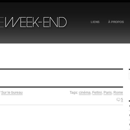
LIENS
À PROPOS
/
Sur le bureau
Tags:
cinéma
,
Fellini
,
Paris
,
Rome
5