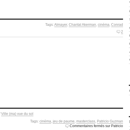
Tags:
Almayer
,
Chantal Akerman
,
cinéma
,
Conrad
2
/
Ville (ma) vue du sol
Tags:
cinéma
,
jeu de paume
,
masterclass
,
Patricio Guzman
Commentaires fermés
sur Patricio