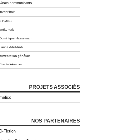
Vases communicants
invent'hair
STGME2
gréko-turk
Dominique Hasselmann
Fariba Adelkhah
alimentation générale
Chantal Akerman
PROJETS ASSOCIÉS
mélico
NOS PARTENAIRES
D-Fiction