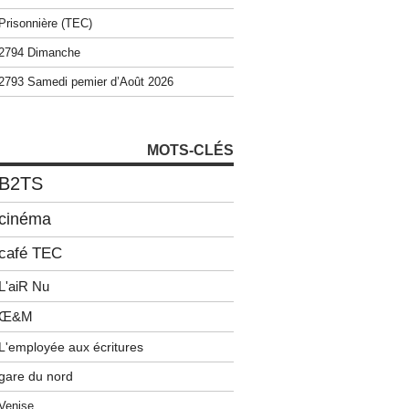
Prisonnière (TEC)
2794 Dimanche
2793 Samedi pemier d’Août 2026
MOTS-CLÉS
B2TS
cinéma
café TEC
L'aiR Nu
Œ&M
L'employée aux écritures
gare du nord
Venise