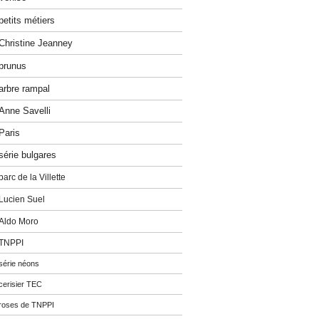
petits métiers
Christine Jeanney
prunus
arbre rampal
Anne Savelli
Paris
série bulgares
parc de la Villette
Lucien Suel
Aldo Moro
TNPPI
série néons
cerisier TEC
roses de TNPPI