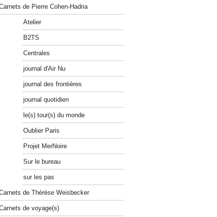
Carnets de Pierre Cohen-Hadria
Atelier
B2TS
Centrales
journal d'Air Nu
journal des frontières
journal quotidien
le(s) tour(s) du monde
Oublier Paris
Projet MerNoire
Sur le bureau
sur les pas
Carnets de Thérèse Weisbecker
Carnets de voyage(s)