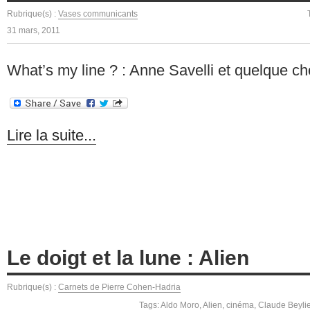
Rubrique(s) :
Vases communicants
31 mars, 2011
What’s my line ? : Anne Savelli et quelque c
Lire la suite...
Le doigt et la lune : Alien
Rubrique(s) :
Carnets de Pierre Cohen-Hadria
Tags:
Aldo Moro
,
Alien
,
cinéma
,
Claude Beyli