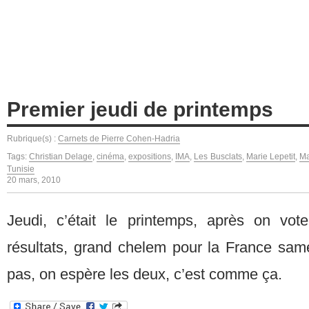
Premier jeudi de printemps
Rubrique(s) :
Carnets de Pierre Cohen-Hadria
Tags:
Christian Delage
,
cinéma
,
expositions
,
IMA
,
Les Busclats
,
Marie Lepetit
,
Ma
Tunisie
20 mars, 2010
Jeudi, c’était le printemps, après on voter
résultats, grand chelem pour la France sam
pas, on espère les deux, c’est comme ça.