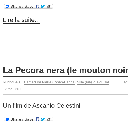
Lire la suite...
La Pecora nera (le mouton noir
Rubrique(s) :
Carnets de Pierre Cohen-Hadria
/
Ville (ma) vue du sol
Tag
17 mai, 2011
Un film de Ascanio Celestini