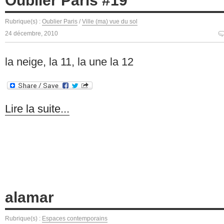
Oublier Paris #19
Rubrique(s) :
Oublier Paris
/
Ville (ma) vue du sol
24 décembre, 2010
la neige, la 11, la une la 12
Lire la suite...
alamar
Rubrique(s) :
Espaces contemporains