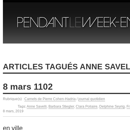
ARTICLES TAGUÉS ANNE SAVEL
8 mars 1102
Rubrique(s) :
Carnets de Pierre Cohen-Hadria
/
journal quotidien
Tags:
Anne Savelli
,
Barbara Stiegler
,
Clara Poliaire
,
Delphine Seyrig
,
F
8 mars, 2019
en ville