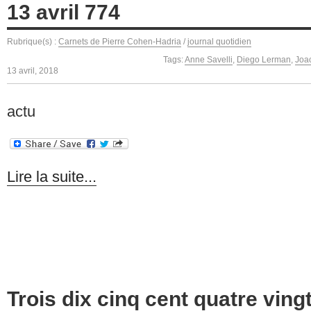
13 avril 774
Rubrique(s) :
Carnets de Pierre Cohen-Hadria
/
journal quotidien
Tags:
Anne Savelli
,
Diego Lerman
,
Joa
13 avril, 2018
actu
Lire la suite...
Trois dix cinq cent quatre ving