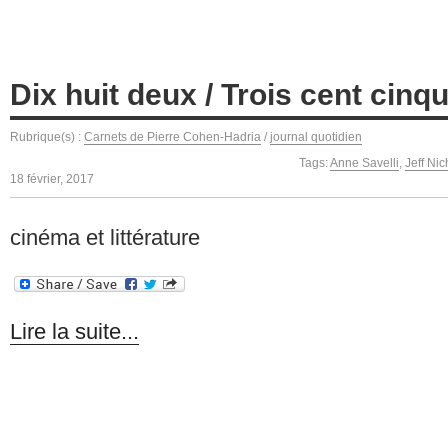
Dix huit deux / Trois cent cinq
Rubrique(s) :
Carnets de Pierre Cohen-Hadria
/
journal quotidien
Tags:
Anne Savelli
,
Jeff Nic
18 février, 2017
cinéma et littérature
Lire la suite...