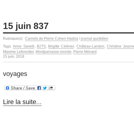
15 juin 837
Rubrique(s) :
Carnets de Pierre Cohen-Hadria
/
journal quotidien
Tags:
Anne Savelli
,
B2TS
,
Brigitte Célérier
,
Château-Landon
,
Christine Jeann
Maxime Leforestier
,
Montparnasse-monde
,
Pierre Ménard
15 juin, 2018
voyages
Lire la suite...