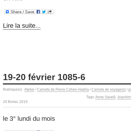
Lire la suite...
19-20 février 1085-6
Rubrique(s) :
Atelier
/
Carnets de Pierre Cohen-Hadria
/
Carnets de voyage(s)
/
j
Tags:
Anne Savelli
,
Joachim
20 février, 2019
le 3° lundi du mois