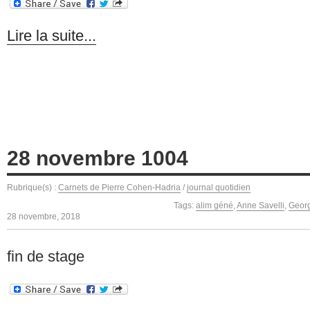
Lire la suite...
28 novembre 1004
Rubrique(s) :
Carnets de Pierre Cohen-Hadria
/
journal quotidien
Tags:
alim géné
,
Anne Savelli
,
Geor
28 novembre, 2018
fin de stage