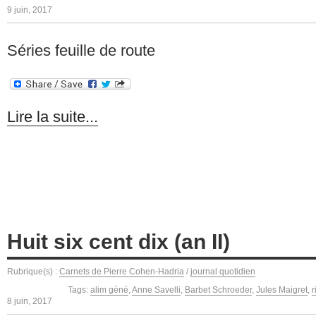
9 juin, 2017
Séries feuille de route
Lire la suite...
Huit six cent dix (an II)
Rubrique(s) :
Carnets de Pierre Cohen-Hadria
/
journal quotidien
Tags:
alim géné
,
Anne Savelli
,
Barbet Schroeder
,
Jules Maigret
,
r
8 juin, 2017