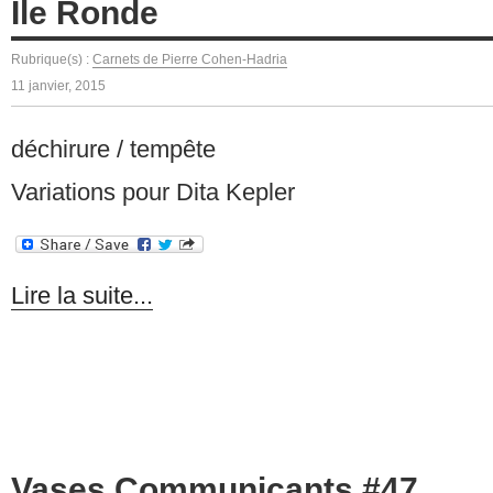
Île Ronde
Rubrique(s) :
Carnets de Pierre Cohen-Hadria
11 janvier, 2015
déchirure / tempête
Variations pour Dita Kepler
Lire la suite...
Vases Communicants #47