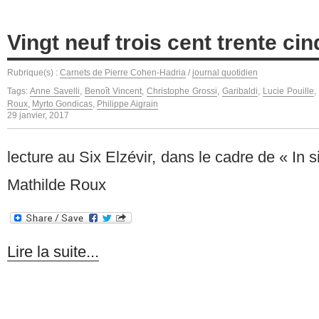
Vingt neuf trois cent trente cin
Rubrique(s) :
Carnets de Pierre Cohen-Hadria
/
journal quotidien
Tags:
Anne Savelli
,
Benoît Vincent
,
Christophe Grossi
,
Garibaldi
,
Lucie Pouille
,
Roux
,
Myrto Gondicas
,
Philippe Aigrain
29 janvier, 2017
lecture au Six Elzévir, dans le cadre de « In si
Mathilde Roux
Lire la suite...