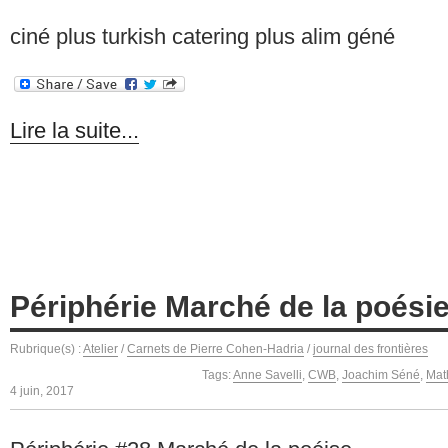
ciné plus turkish catering plus alim géné
Lire la suite...
Périphérie Marché de la poésie
Rubrique(s) :
Atelier
/
Carnets de Pierre Cohen-Hadria
/
journal des frontières
Tags:
Anne Savelli
,
CWB
,
Joachim Séné
,
Mat
4 juin, 2017