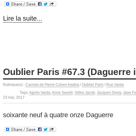
Lire la suite...
Oublier Paris #67.3 (Daguerre 
Rubrique(s) :
Carnets de Pierre Cohen-Hadria
/
Oublier Paris
/
Rue Varda
Tags:
Agnès Varda
,
Anne Savelli
,
Gilles Jacob
,
Jacques Demy
,
Jane F
23 mai, 2017
soixante neuf à quatre onze Daguerre