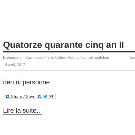
Quatorze quarante cinq an II
Rubrique(s) :
Carnets de Pierre Cohen-Hadria
/
journal quotidien
Tag
14 avril, 2017
rien ni personne
Lire la suite...