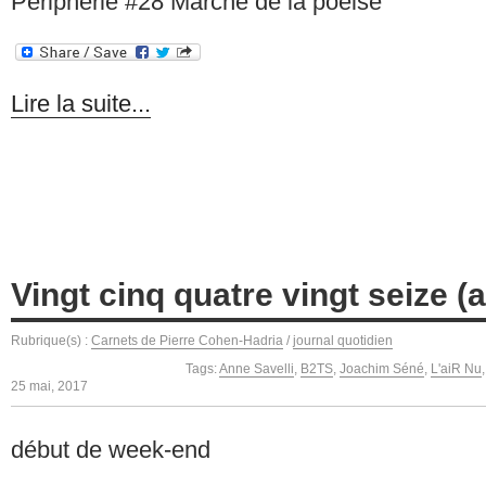
Périphérie #28 Marché de la poéise
Lire la suite...
Vingt cinq quatre vingt seize (an
Rubrique(s) :
Carnets de Pierre Cohen-Hadria
/
journal quotidien
Tags:
Anne Savelli
,
B2TS
,
Joachim Séné
,
L'aiR Nu
25 mai, 2017
début de week-end