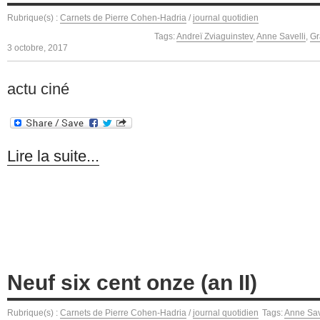
Rubrique(s) :
Carnets de Pierre Cohen-Hadria
/
journal quotidien
Tags:
Andreï Zviaguinstev
,
Anne Savelli
,
Gr
3 octobre, 2017
actu ciné
Lire la suite...
Neuf six cent onze (an II)
Rubrique(s) :
Carnets de Pierre Cohen-Hadria
/
journal quotidien
Tags:
Anne Sav