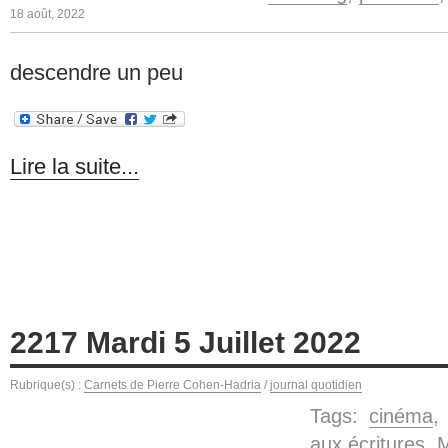
18 août, 2022
descendre un peu
Lire la suite...
2217 Mardi 5 Juillet 2022
Rubrique(s) :
Carnets de Pierre Cohen-Hadria
/
journal quotidien
Tags:
cinéma
aux écritures
,
M