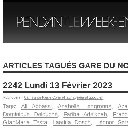
ARTICLES TAGUÉS GARE DU N
2242 Lundi 13 Février 2023
Rubrique(s) :
Carnets de Pierre Cohen-Hadria
/
journal quotidien
Tags:
Ali Abbassi
,
Anabelle Lengronne
,
Aza
Dominique Delouche
,
Fariba Adelkhah
,
Franc
GIanMaria Testa
,
Laetitia Dosch
,
Léonor Sera