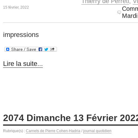
Thierry de Perreti
,
V
15 février, 2022
Comm
Mardi
impressions
Lire la suite...
2074 Dimanche 13 Février 202
Rubrique(s) :
Carnets de Pierre Cohen-Hadria
/
journal quotidien