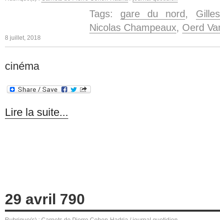
Tags:
gare du nord
,
Gille
Nicolas Champeaux
,
Oerd Van
8 juillet, 2018
cinéma
Lire la suite...
29 avril 790
Rubrique(s) :
Carnets de Pierre Cohen-Hadria
/
journal quotidien