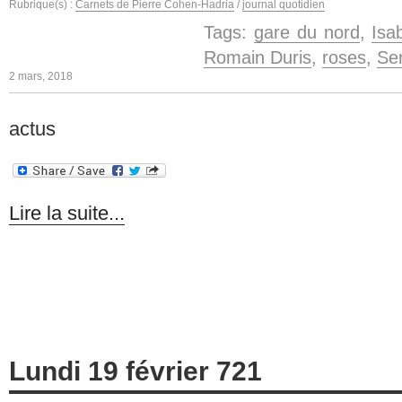
Rubrique(s) :
Carnets de Pierre Cohen-Hadria
/
journal quotidien
Tags:
gare du nord
,
Isa
Romain Duris
,
roses
,
Se
2 mars, 2018
actus
Lire la suite...
Lundi 19 février 721