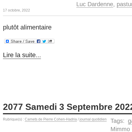
Luc Dardenne
,
pastu
17 octobre, 2022
plutôt alimentaire
Lire la suite...
2077 Samedi 3 Septembre 202
Rubrique(s) :
Carnets de Pierre Cohen-Hadria
/
journal quotidien
Tags:
g
Mimmo 