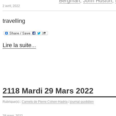
Bergman
,
John Huston
,
2 avril, 2022
travelling
Lire la suite...
2118 Mardi 29 Mars 2022
Rubrique(s) :
Carnets de Pierre Cohen-Hadria
/
journal quotidien
29 mars, 2022