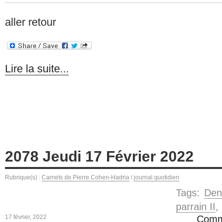
aller retour
Lire la suite...
2078 Jeudi 17 Février 2022
Rubrique(s) :
Carnets de Pierre Cohen-Hadria
/
journal quotidien
Tags:
Den
parrain II
,
17 février, 2022
Comm