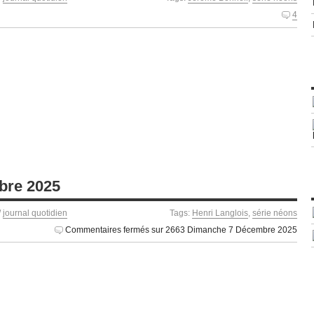
4
bre 2025
/
journal quotidien
Tags:
Henri Langlois
,
série néons
Commentaires fermés
sur 2663 Dimanche 7 Décembre 2025