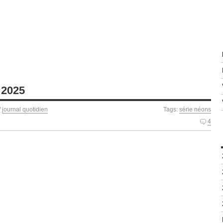
 2025
/
journal quotidien
Tags:
série néons
4