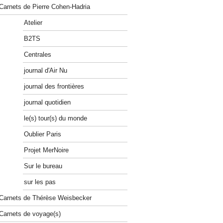
Carnets de Pierre Cohen-Hadria
Atelier
B2TS
Centrales
journal d'Air Nu
journal des frontières
journal quotidien
le(s) tour(s) du monde
Oublier Paris
Projet MerNoire
Sur le bureau
sur les pas
Carnets de Thérèse Weisbecker
Carnets de voyage(s)