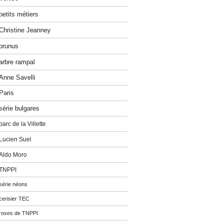
petits métiers
Christine Jeanney
prunus
arbre rampal
Anne Savelli
Paris
série bulgares
parc de la Villette
Lucien Suel
Aldo Moro
TNPPI
série néons
cerisier TEC
roses de TNPPI