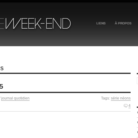
LIENS
À PROPOS
NS
5
/
journal quotidien
Tags:
série néons
4