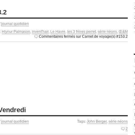
3.2
/
journal quotidien
:
Hlynur Palmason
,
invent'hair
,
Le Havre
,
les 3 frères perret
,
série néons
,
Œ&M
Commentaires fermés
sur Carnet de voyage(s) #153.2
Vendredi
/
journal quotidien
Tags:
John Berger
,
série néons
2