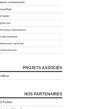
Vases communicants
invent'hair
STGME2
gréko-turk
Dominique Hasselmann
Fariba Adelkhah
alimentation générale
Chantal Akerman
PROJETS ASSOCIÉS
mélico
NOS PARTENAIRES
D-Fiction