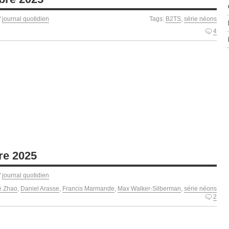
/
journal quotidien
Tags:
B2TS
,
série néons
4
re 2025
/
journal quotidien
é Zhao
,
Daniel Arasse
,
Francis Marmande
,
Max Walker-Silberman
,
série néons
2