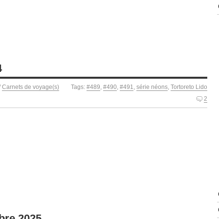
4
/
Carnets de voyage(s)
Tags:
#489
,
#490
,
#491
,
série néons
,
Tortoreto Lido
2
bre 2025