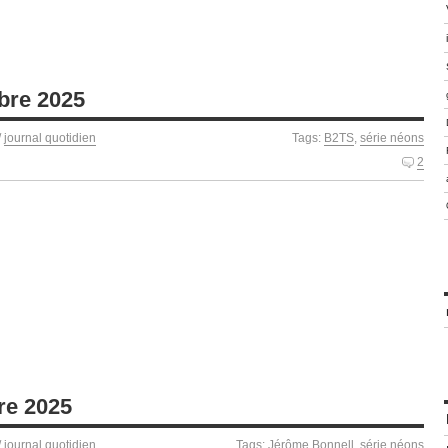
bre 2025
/
journal quotidien
Tags:
B2TS
,
série néons
2
re 2025
/
journal quotidien
Tags:
Jérôme Bonnell
,
série néons