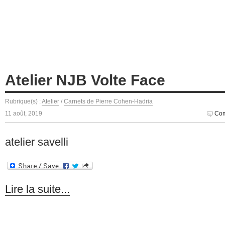
Atelier NJB Volte Face
Rubrique(s) :
Atelier
/
Carnets de Pierre Cohen-Hadria
11 août, 2019
Com
atelier savelli
Lire la suite...