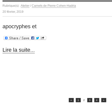
Rubrique(s) :
Atelier
/
Carnets de Pierre Cohen-Hadria
20 février, 2019
apocryphes et
Lire la suite...
«
1
2
3
4
»