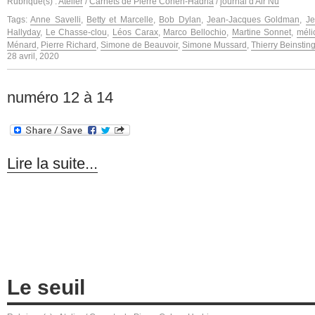
Rubrique(s) :
Atelier
/
Carnets de Pierre Cohen-Hadria
/
journal d'Air Nu
Tags:
Anne Savelli
,
Betty et Marcelle
,
Bob Dylan
,
Jean-Jacques Goldman
,
Je
Hallyday
,
Le Chasse-clou
,
Léos Carax
,
Marco Bellochio
,
Martine Sonnet
,
méli
Ménard
,
Pierre Richard
,
Simone de Beauvoir
,
Simone Mussard
,
Thierry Beinstin
28 avril, 2020
numéro 12 à 14
Lire la suite...
Le seuil