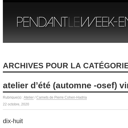
ARCHIVES POUR LA CATÉGORIE
atelier d’été (automne -osef) v
Rubrique(s) :
Atelier
/
Carnets de Pierre Cohen-Hadria
22 octobre, 2020
dix-huit