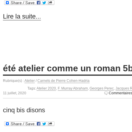
Lire la suite...
été atelier comme un roman 5b
Rubrique(s) :
Atelier
/
Carnets de Pierre Cohen-Hadria
Tags:
Atelier 2020
,
F. Murray Abraham
,
Georges Perec
,
Jacques 
11 juillet, 2020
Commentaires
cinq bis disons