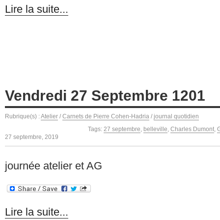
Lire la suite...
Vendredi 27 Septembre 1201
Rubrique(s) :
Atelier
/
Carnets de Pierre Cohen-Hadria
/
journal quotidien
Tags:
27 septembre
,
belleville
,
Charles Dumont
,
G
27 septembre, 2019
journée atelier et AG
Lire la suite...