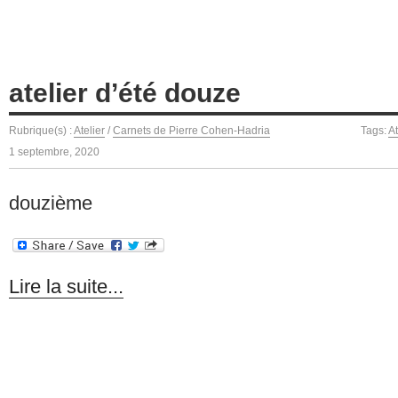
atelier d’été douze
Rubrique(s) :
Atelier
/
Carnets de Pierre Cohen-Hadria
Tags:
At
1 septembre, 2020
douzième
Lire la suite...