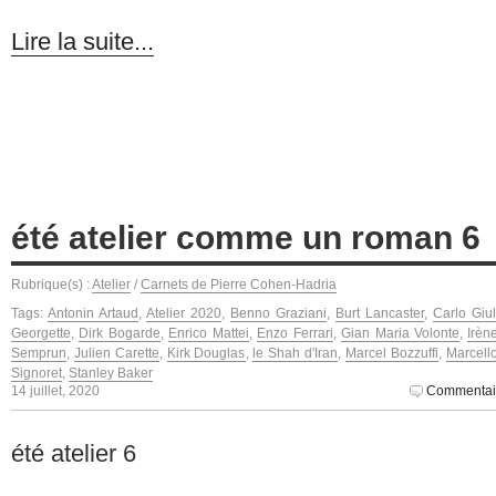
Lire la suite...
été atelier comme un roman 6
Rubrique(s) :
Atelier
/
Carnets de Pierre Cohen-Hadria
Tags:
Antonin Artaud
,
Atelier 2020
,
Benno Graziani
,
Burt Lancaster
,
Carlo Giul
Georgette
,
Dirk Bogarde
,
Enrico Mattei
,
Enzo Ferrari
,
Gian Maria Volonte
,
Irèn
Semprun
,
Julien Carette
,
Kirk Douglas
,
le Shah d'Iran
,
Marcel Bozzuffi
,
Marcell
Signoret
,
Stanley Baker
14 juillet, 2020
Commentai
été atelier 6