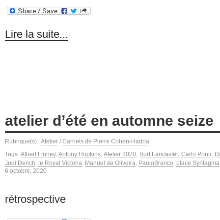
Lire la suite...
atelier d’été en automne seize
Rubrique(s) :
Atelier
/
Carnets de Pierre Cohen-Hadria
Tags:
Albert Finney
,
Antony Hopkins
,
Atelier 2020
,
Burt Lancaster
,
Carlo Ponti
,
D
Judi Dench
,
le Royal Victoria
,
Manuel de Oliveira
,
PauloBranco
,
place Syntagma
6 octobre, 2020
rétrospective