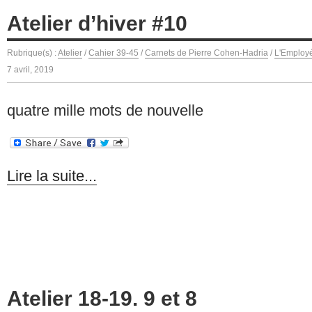
Atelier d’hiver #10
Rubrique(s) :
Atelier
/
Cahier 39-45
/
Carnets de Pierre Cohen-Hadria
/
L'Employé
7 avril, 2019
quatre mille mots de nouvelle
Lire la suite...
Atelier 18-19. 9 et 8