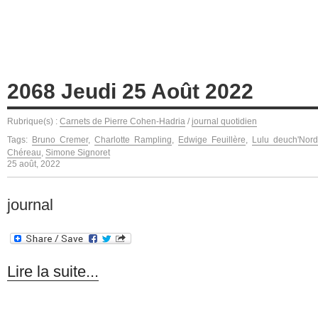
2068 Jeudi 25 Août 2022
Rubrique(s) :
Carnets de Pierre Cohen-Hadria
/
journal quotidien
Tags:
Bruno Cremer
,
Charlotte Rampling
,
Edwige Feuillère
,
Lulu deuch'Nord
Chéreau
,
Simone Signoret
25 août, 2022
journal
Lire la suite...