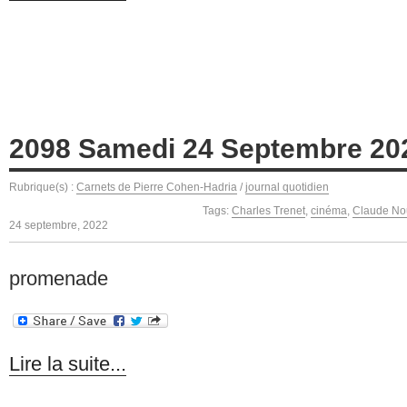
2098 Samedi 24 Septembre 20
Rubrique(s) :
Carnets de Pierre Cohen-Hadria
/
journal quotidien
Tags:
Charles Trenet
,
cinéma
,
Claude No
24 septembre, 2022
promenade
Lire la suite...