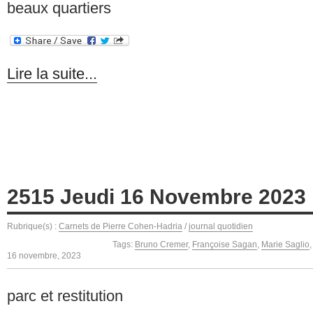
beaux quartiers
Lire la suite...
2515 Jeudi 16 Novembre 2023
Rubrique(s) :
Carnets de Pierre Cohen-Hadria
/
journal quotidien
Tags:
Bruno Cremer
,
Françoise Sagan
,
Marie Saglio
16 novembre, 2023
parc et restitution