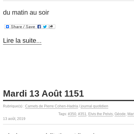
du matin au soir
Lire la suite...
Mardi 13 Août 1151
Rubrique(s) :
Carnets de Pierre Cohen-Hadria
/
journal quotidien
Tags:
#350
,
#351
,
Elvis the Pelvis
,
Géode
,
Mar
13 août, 2019