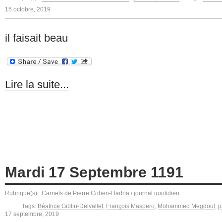
15 octobre, 2019
il faisait beau
Lire la suite...
Mardi 17 Septembre 1191
Rubrique(s) :
Carnets de Pierre Cohen-Hadria
/
journal quotidien
Tags:
Béatrice Giblin-Delvallet
,
François Maspero
,
Mohammed Megdoul
,
p
17 septembre, 2019