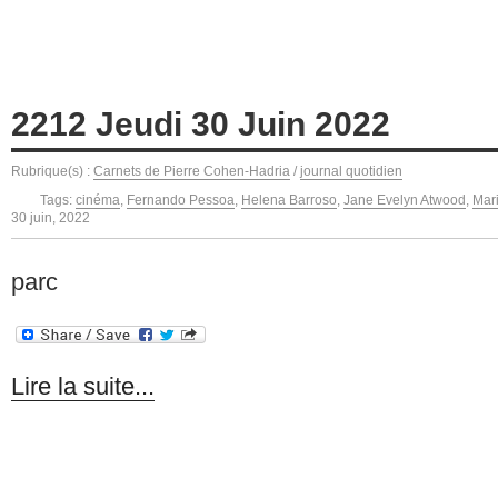
2212 Jeudi 30 Juin 2022
Rubrique(s) :
Carnets de Pierre Cohen-Hadria
/
journal quotidien
Tags:
cinéma
,
Fernando Pessoa
,
Helena Barroso
,
Jane Evelyn Atwood
,
Mar
30 juin, 2022
parc
Lire la suite...