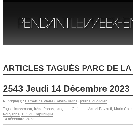
ARTICLES TAGUÉS PARC DE LA
2543 Jeudi 14 Décembre 2023
Rubrique(s) :
Carnets de Pierre Cohen-Hadria
/
journal quotidien
Tags:
Haussmann
,
Irène Papas
,
l'ange du Châtelet
,
Marcel Bozzuffi
,
Maria Calla
Pouyanne
,
TEC 48 République
14 décembre, 2023