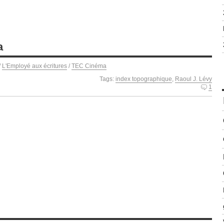
a
/
L'Employé aux écritures
/
TEC Cinéma
Tags:
index topographique
,
Raoul J. Lévy
1