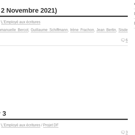
i 2 Novembre 2021)
/
L'Employé aux écritures
manuelle Bercot
,
Guillaume Schiffmann
,
Irène Frachon
,
Jean Bertin
,
Sisde
6
 3
/
L'Employé aux écritures
/
Projet DF
3