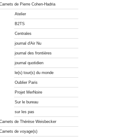
Carnets de Pierre Cohen-Hadria
Atelier
B2TS
Centrales
journal d'Air Nu
journal des frontières
journal quotidien
le(s) tour(s) du monde
Oublier Paris
Projet MerNoire
Sur le bureau
sur les pas
Carnets de Thérèse Weisbecker
Carnets de voyage(s)