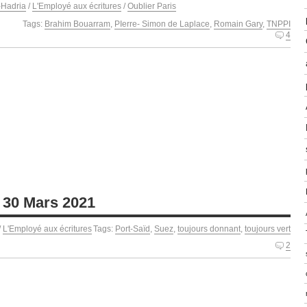
-Hadria
/
L'Employé aux écritures
/
Oublier Paris
Tags:
Brahim Bouarram
,
PIerre- Simon de Laplace
,
Romain Gary
,
TNPPI
4
t 30 Mars 2021
/
L'Employé aux écritures
Tags:
Port-Saïd
,
Suez
,
toujours donnant
,
toujours vert
2