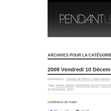
ARCHIVES POUR LA CATÉGORI
2009 Vendredi 10 Décem
Rubrique(s) :
Carnets de Pierre Cohen-Hadria
Tags:
Akram Zaatari
,
Bénédicte Savoy
,
Franck 
10 décembre, 2021
conférence du matin