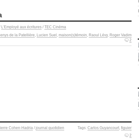
a
/
L'Employé aux écritures
/
TEC Cinéma
enys de la Patellière
,
Lucien Suel
,
maison(s)témoin
,
Raoul Lévy
,
Roger Vadim
2
ierre Cohen-Hadria
/
journal quotidien
Tags:
Carlos Guyancourt
,
figuier
2