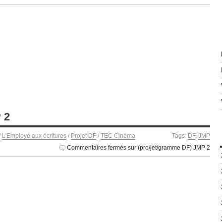
 2
/
L'Employé aux écritures
/
Projet DF
/
TEC Cinéma
Tags:
DF
,
JMP
Commentaires fermés
sur (pro/jet/gramme DF) JMP 2