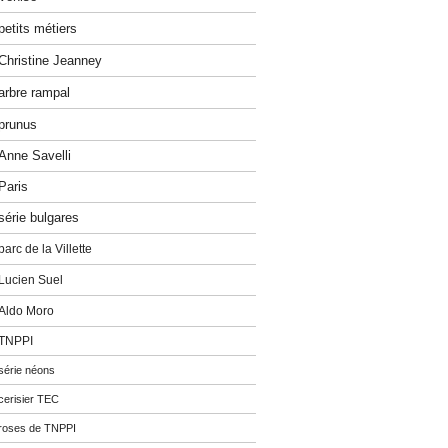
petits métiers
Christine Jeanney
arbre rampal
prunus
Anne Savelli
Paris
série bulgares
parc de la Villette
Lucien Suel
Aldo Moro
TNPPI
série néons
cerisier TEC
roses de TNPPI