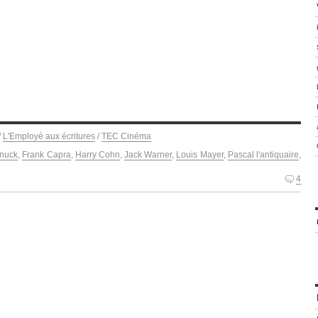
/
L'Employé aux écritures
/
TEC Cinéma
anuck
,
Frank Capra
,
Harry Cohn
,
Jack Warner
,
Louis Mayer
,
Pascal l'antiquaire
,
4