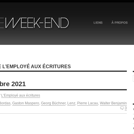
LIENS
À PROPOS
E L’EMPLOYÉ AUX ÉCRITURES
bre 2021
/
L'Employé aux écritures
Bordas
,
Gaston Maspero
,
Georg Büchner
,
Lenz
,
Pierre Lacau
,
Walter Benjamin
3