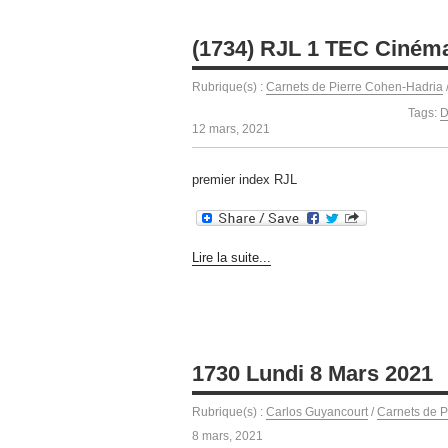
(1734) RJL 1 TEC Ciném
Rubrique(s) :
Carnets de Pierre Cohen-Hadria
Tags:
D
12 mars, 2021
premier index RJL
Lire la suite...
1730 Lundi 8 Mars 2021
Rubrique(s) :
Carlos Guyancourt
/
Carnets de P
8 mars, 2021