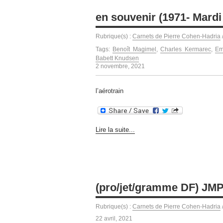
en souvenir (1971- Mard
Rubrique(s) :
Carnets de Pierre Cohen-Hadria
Tags:
Benoît Magimel
,
Charles Kermarec
,
Em
Babett Knudsen
2 novembre, 2021
l’aérotrain
Lire la suite...
(pro/jet/gramme DF) JMP
Rubrique(s) :
Carnets de Pierre Cohen-Hadria
22 avril, 2021