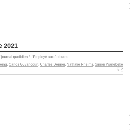
e 2021
/
journal quotidien
/
L'Employé aux écritures
eing
,
Carlos Guyancourt
,
Charles Denner
,
Nathalie Rheims
,
Simon Wanebeke
2