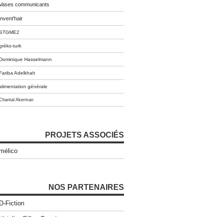
Vases communicants
invent'hair
STGME2
gréko-turk
Dominique Hasselmann
Fariba Adelkhah
alimentation générale
Chantal Akerman
PROJETS ASSOCIÉS
mélico
NOS PARTENAIRES
D-Fiction